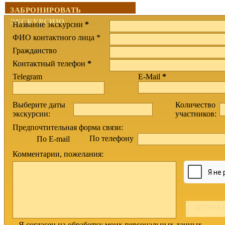
ЗАБРОНИРОВАТЬ
ЭКСКУРСИЮ
Название экскурсии
*
ФИО контактного лица *
Гражданство
Контактный телефон
*
Telegram
E-Mail
*
Выберите даты
Количество
экскурсии:
участников:
Предпочтительная форма связи:
По телефону
По E-mail
Комментарии, пожелания:
Я согласен на обработку моих персональных данных