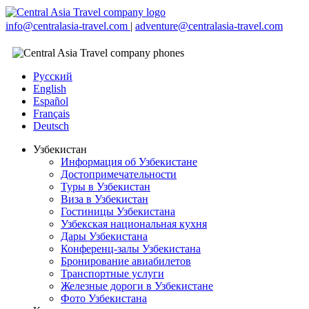
info@centralasia-travel.com
|
adventure@centralasia-travel.com
Русский
English
Español
Français
Deutsch
Узбекистан
Информация об Узбекистане
Достопримечательности
Туры в Узбекистан
Виза в Узбекистан
Гостиницы Узбекистана
Узбекская национальная кухня
Дары Узбекистана
Конференц-залы Узбекистана
Бронирование авиабилетов
Транспортные услуги
Железные дороги в Узбекистане
Фото Узбекистана