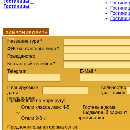
Гостиницы
•
Гостини
Гостиницы
•
Гостиниц
•
Гостини
•
Гостиниц
ЗАБРОНИРОВАТЬ
ТУР
Название тура
*
ФИО контактного лица *
Гражданство
Контактный телефон
*
Telegram
E-Mail
*
Планируемые
Количество
даты
участников:
путешествия:
Проживание по маршруту:
Отели класса люкс 4-5
Гостевые дома
Бюджетный вариант
☆
проживания
Отели 2-3 ☆
Предпочтительная форма связи: