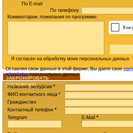
По E-mail
По телефону
Комментарии, пожелания по программе:
Я согласен на обработку моих персональных данных
Оставляя свои данные в этой форме, Вы даете свое
сог
обработку
персональных данных
ЗАБРОНИРОВАТЬ
ЭКСКУРСИЮ
Название экскурсии
*
ФИО контактного лица *
Гражданство
Контактный телефон
*
Telegram
E-Mail
*