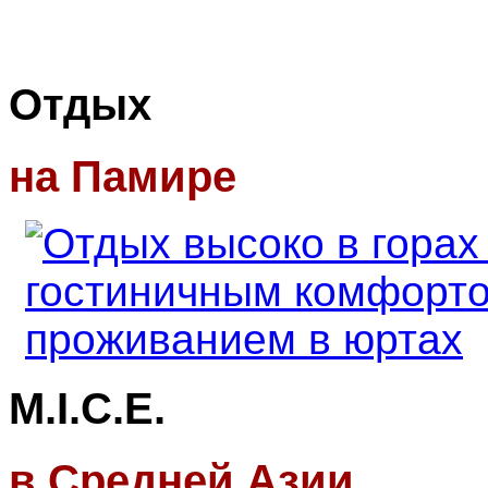
Отдых
на Памире
M.I.C.E.
в Средней Азии