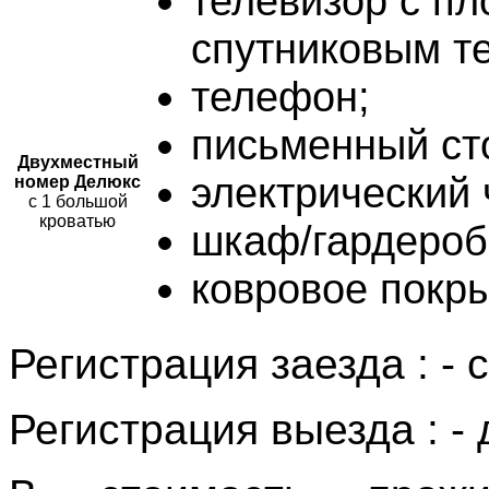
телевизор с пл
спутниковым т
телефон;
письменный сто
Двухместный
электрический 
номер Делюкс
с 1 большой
кроватью
шкаф/гардероб
ковровое покры
Регистрация заезда : - с
Регистрация выезда : - 