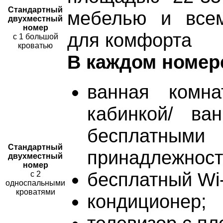
Стандартный
мебелью и все
двухместный
номер
для комфорта
с 1 большой
кроватью
В каждом номер
ванная комн
кабинкой/ ва
бесплатными 
Стандартный
принадлежност
двухместный
номер
бесплатный Wi-
с 2
односпальными
кроватями
кондиционер;