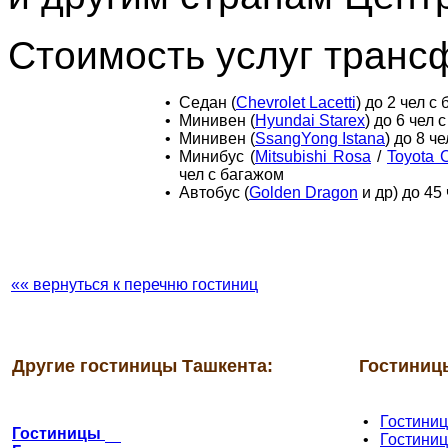
Стоимость услуг транс
•
Седан (
Chevrolet Lacetti
) до 2 чел с
•
Минивен (
Hyundai Starex
) до 6 чел 
•
Минивен (
SsangYong Istana
) до 8 ч
•
Минибус (
Mitsubishi Rosa
/
Toyota 
чел с багажом
•
Автобус (
Golden Dragon
и др) до 45
«« вернуться к перечню гостиниц
Другие гостиницы Ташкента:
Гостиниц
•
Гостини
Гостиницы
•
Гостини