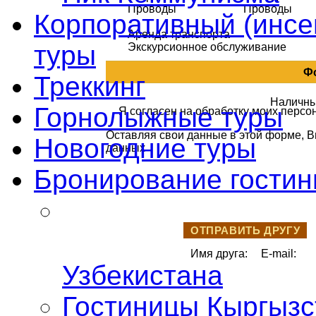
Проводы
Проводы
Корпоративный (инсен
Аренда транспорта
туры
Экскурсионное обслуживание
Ф
Треккинг
Наличн
Горнолыжные туры
Я согласен на обработку моих перс
Оставляя свои данные в этой форме, В
Новогодние туры
данных
Бронирование гостин
ОТПРАВИТЬ ДРУГУ
Имя друга:
E-mail:
Узбекистана
Гостиницы Кыргызс