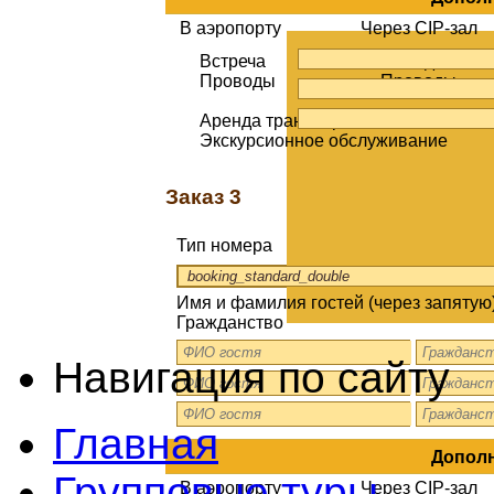
В аэропорту
Через CIP-зал
Встреча
Выход
Проводы
Проводы
Аренда транспорта
Экскурсионное обслуживание
Заказ 3
Тип номера
Имя и фамилия гостей (через запятую)
Гражданство
Навигация по сайту
Главная
Дополн
Групповые туры
В аэропорту
Через CIP-зал