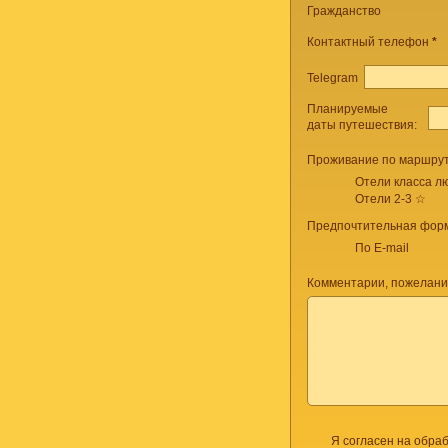
Гражданство
Контактный телефон
*
Telegram
Планируемые
даты путешествия:
Проживание по маршрут
Отели класса лю
Отели 2-3 ☆
Предпочтительная форм
По E-mail
Комментарии, пожелани
Я согласен на обра