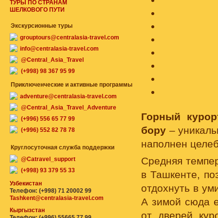
ТУРЫ ПО СТРАНАМ
ШЕЛКОВОГО ПУТИ
Экскурсионные туры
grouptours@centralasia-travel.com
info@centralasia-travel.com
@Central_Asia_Travel
(+998) 98 367 95 99
Приключенческие и активные программы
adventure@centralasia-travel.com
@Central_Asia_Travel_Adventure
Горный курор
(+996) 556 65 77 99
бору
– уникаль
(+996) 552 82 78 78
наполнен цел
Круглосуточная служба поддержки
Средняя темпер
@Catravel_support
(+998) 93 379 55 33
в Ташкенте, по
Узбекистан
отдохнуть в у
Телефон: (+998) 71 20002 99
Tashkent@centralasia-travel.com
А зимой сюда 
Кыргызстан
от дверей кур
Телефон: (+996) 55665 77 99