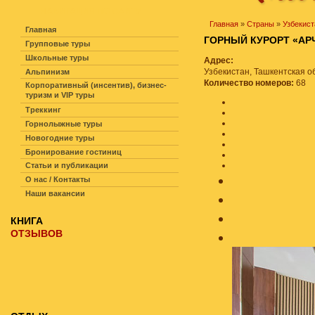
НАВИГАЦИЯ ПО САЙТУ
Главная
»
Страны
»
Узбекист
Главная
ГОРНЫЙ КУРОРТ «А
Групповые туры
Школьные туры
Адрес:
Узбекистан, Ташкентская о
Альпинизм
Количество номеров:
68
Корпоративный (инсентив), бизнес-
туризм и VIP туры
Треккинг
Горнолыжные туры
Новогодние туры
Бронирование гостиниц
Статьи и публикации
О нас / Контакты
Наши вакансии
КНИГА
ОТЗЫВОВ