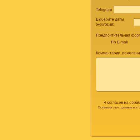
Telegram
Выберите даты
экскурсии:
Предпочтительная форм
По E-mail
Комментарии, пожелани
Я согласен на обра
Оставляя свои данные в эт