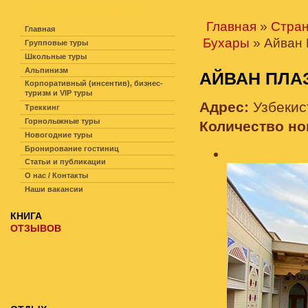
НАВИГАЦИЯ ПО САЙТУ
Главная
»
Стра
Главная
Бухары
» Айван 
Групповые туры
Школьные туры
Альпинизм
АЙВАН ПЛ
Корпоративный (инсентив), бизнес-
туризм и VIP туры
Адрес:
Узбекис
Треккинг
Горнолыжные туры
Количество н
Новогодние туры
Бронирование гостиниц
Статьи и публикации
О нас / Контакты
Наши вакансии
КНИГА
ОТЗЫВОВ