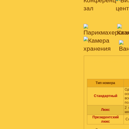
НОМЕРА, СТОИМОСТЬ
Тип номера
Од
ос
Стандартный
вс
по
2 
Люкс
мя
Президентский
Со
люкс