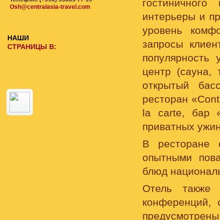
гостиничного
Osh@centralasia-travel.com
интерьеры и п
уровень комф
НАШИ
запросы клиен
СТРАНИЦЫ В:
популярность 
центр (сауна, 
открытый бас
ресторан «Conti
la carte, бар
приватных ужин
В ресторане 
опытными пов
блюд националь
Отель также 
конференций, 
предусмотрены