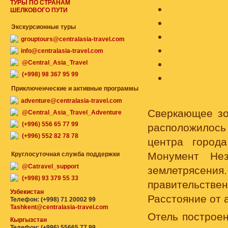
ТУРЫ ПО СТРАНАМ
ШЕЛКОВОГО ПУТИ
Экскурсионные туры
grouptours@centralasia-travel.com
info@centralasia-travel.com
@Central_Asia_Travel
(+998) 98 367 95 99
Приключенческие и активные программы
adventure@centralasia-travel.com
Сверкающее зо
@Central_Asia_Travel_Adventure
(+996) 556 65 77 99
расположилось 
(+996) 552 82 78 78
центра города
Монумент Нез
Круглосуточная служба поддержки
@Catravel_support
землетрясен
(+998) 93 379 55 33
правительстве
Узбекистан
Расстояние от а
Телефон: (+998) 71 20002 99
Tashkent@centralasia-travel.com
Отель построен
Кыргызстан
Телефон: (+996) 55665 77 99