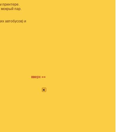
м принтере.
и мокрый пар.
их автобусов) и
вверх »»
×