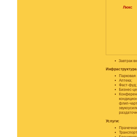
Люкс
•
Завтрак в
Инфраструктура
•
Парковая 
•
Аптека;
•
Фаст-фуд;
•
Бизнес-це
•
Конференц
кондицион
флип-чарт
звукоусил
раздаточн
Услуги:
•
Прачечная
•
Транспорт