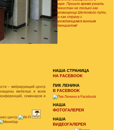
Бухаре. Пришло время узнать
Узбекистан не только как
сокровищницу Шелкового пути,
но и как страну с
возрождающимся винным
потенциалом!
E-MAIL ПОДПИСКА
ОТПРАВИТЬ
ЗАПРОС
НАША СТРАНИЦА
НА FACEBOOK
ПИК ЛЕНИНА
ности – вибрирующий центр
В FACEBOOK
оснащены мебелью и всем
 конференций, семинаров и
НАША
ФОТОГАЛЕРЕЯ
НАША
ВИДЕОГАЛЕРЕЯ