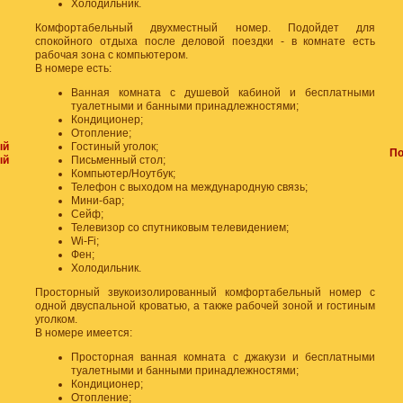
Холодильник.
Комфортабельный двухместный номер. Подойдет для
спокойного отдыха после деловой поездки - в комнате есть
рабочая зона с компьютером.
В номере есть:
Ванная комната с душевой кабиной и бесплатными
туалетными и банными принадлежностями;
Кондиционер;
Отопление;
ый
Гостиный уголок;
По
ый
Письменный стол;
Компьютер/Ноутбук;
Телефон с выходом на международную связь;
Мини-бар;
Сейф;
Телевизор со спутниковым телевидением;
Wi-Fi;
Фен;
Холодильник.
Просторный звукоизолированный комфортабельный номер с
одной двуспальной кроватью, а также рабочей зоной и гостиным
уголком.
В номере имеется:
Просторная ванная комната с джакузи и бесплатными
туалетными и банными принадлежностями;
Кондиционер;
Отопление;