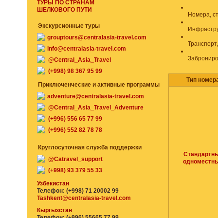
ТУРЫ ПО СТРАНАМ
ШЕЛКОВОГО ПУТИ
Номера, с
Экскурсионные туры
Инфрастру
grouptours@centralasia-travel.com
Транспорт
info@centralasia-travel.com
Заброниро
@Central_Asia_Travel
(+998) 98 367 95 99
Тип номер
Приключенческие и активные программы
adventure@centralasia-travel.com
@Central_Asia_Travel_Adventure
(+996) 556 65 77 99
(+996) 552 82 78 78
Круглосуточная служба поддержки
Стандартн
@Catravel_support
одноместн
(+998) 93 379 55 33
Узбекистан
Телефон: (+998) 71 20002 99
Tashkent@centralasia-travel.com
Кыргызстан
Телефон: (+996) 55665 77 99