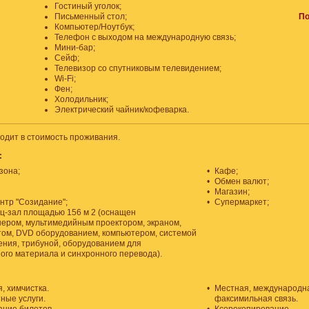
Гостиный уголок;
Письменный стол;
По
Компьютер/Ноутбук;
Телефон с выходом на международную связь;
Мини-бар;
Сейф;
Телевизор со спутниковым телевидением;
Wi-Fi;
Фен;
Холодильник;
Электрический чайник/кофеварка.
ходит в стоимость проживания.
:
зона;
•
Кафе;
•
Обмен валют;
•
Магазин;
нтр "Созидание";
•
Супермаркет;
-зал площадью 156 м 2 (оснащен
ером, мультимедийным проектором, экраном,
ом, DVD оборудованием, компьютером, системой
ения, трибуной, оборудованием для
ого материала и синхронного перевода).
, химчистка.
•
Местная, международн
ные услуги.
факсимильная связь.