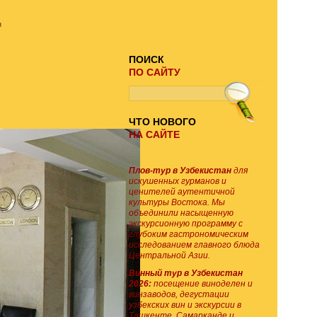
ПОИСК ТУРА
н
ПОИСК
ПО САЙТУ
ЧТО НОВОГО
НА САЙТЕ
Плов-тур в Узбекистан
для
искушенных гурманов и
ценителей аутентичной
культуры Востока. Мы
объединили насыщенную
экскурсионную программу с
глубоким гастрономическим
исследованием главного блюда
Центральной Азии.
Винный тур в Узбекистан
2026:
посещение виноделен и
винзаводов, дегустации
узбекских вин и экскурсии в
Ташкенте, Самарканде и