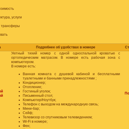
тоимость
ктура, услуги
, трансферы
вать
а
Подробнее об удобствах в номере
С
Уютный тихий номер с одной односпальной кроватью с
ортопедическим матрасом. В номере есть рабочая зона с
компьютером.
В номере есть:
Ванная комната с душевой кабиной и бесплатными
туалетными и банными принадлежностями ;
Кондиционер;
Отопление;
ый
Гостиный уголок;
По
ый
Письменный стол;
Компьютер/Ноутбук;
Телефон с выходом на международную связь;
Мини-бар;
Сейф;
Телевизор со спутниковым телевидением;
Wi-Fi в номере;
Фен;