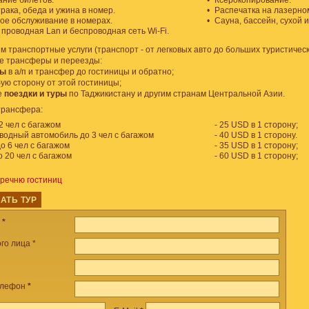
ние билетов.
•
Ксерокопирование.
рака, обеда и ужина в номер.
•
Распечатка на лазерно
вое обслуживание в номерах.
•
Сауна, бассейн, сухой 
 проводная Lan и беcпроводная сеть Wi-Fi.
 транспортные услуги (транспорт - от легковых авто до больших туристическ
е трансферы и переезды:
ды
в а/п и трансфер до гостиницы и обратно;
ую сторону от этой гостиницы;
е
поездки и туры
по Таджикистану и другим странам Центральной Азии.
трансфера:
2 чел с багажом
- 25 USD в 1 сторону;
одный автомобиль до 3 чел с багажом
- 40 USD в 1 сторону.
о 6 чел с багажом
- 35 USD в 1 сторону;
о 20 чел с багажом
- 60 USD в 1 сторону;
еречню гостиниц
АТЬ ТУР
а
*
го лица *
елефон
*