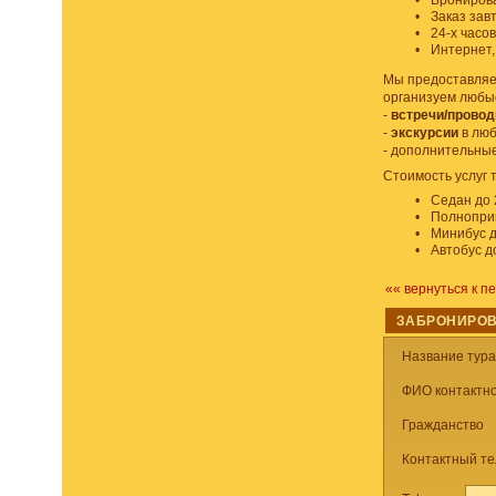
•
Бронирова
•
Заказ завт
•
24-х часо
•
Интернет,
Мы предоставляем
организуем любы
-
встречи/прово
-
экскурсии
в люб
- дополнительны
Стоимость услуг 
•
Седан до 
•
Полноприв
•
Минибус д
•
Автобус д
«« вернуться к п
ЗАБРОНИРОВ
Название тур
ФИО контактно
Гражданство
Контактный т