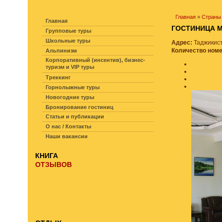
НАВИГАЦИЯ ПО САЙТУ
Главная
»
Страны
Главная
ГОСТИНИЦА
Групповые туры
Школьные туры
Адрес:
Таджикист
Количество ном
Альпинизм
Корпоративный (инсентив), бизнес-
туризм и VIP туры
Треккинг
Горнолыжные туры
Новогодние туры
Бронирование гостиниц
Статьи и публикации
О нас / Контакты
Наши вакансии
КНИГА
ОТЗЫВОВ