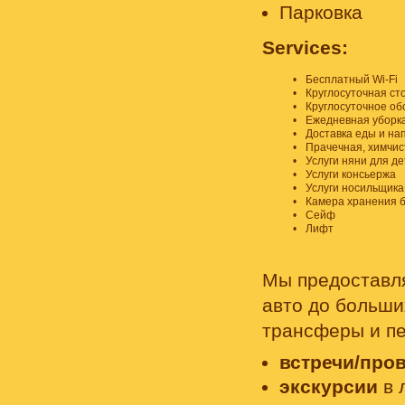
Парковка
Services:
Бесплатный Wi-Fi
Круглосуточная ст
Круглосуточное об
Ежедневная уборка
Доставка еды и на
Прачечная, химчис
Услуги няни для д
Услуги консьержа
Услуги носильщика
Камера хранения 
Сейф
Лифт
Мы предоставля
авто до больши
трансферы и п
встречи/про
экскурсии
в 