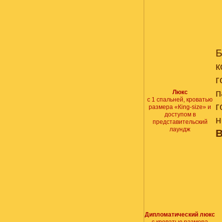
Б
г
Люкс
с 1 спальней, кроватью
размера «Кing-size» и
доступом в
н
представительский
лаундж
В
Дипломатический люкс