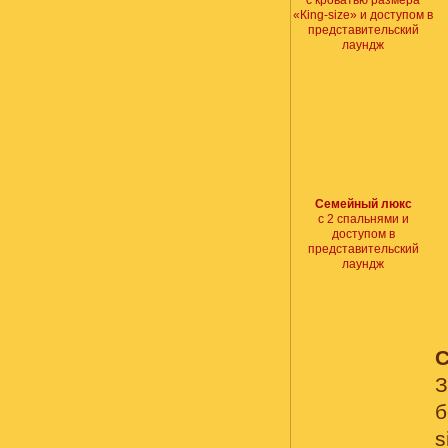
с кроватью размера
«Кing-size» и доступом в
представительский
лаундж
Семейный люкс
с 2 спальнями и
доступом в
представительский
лаундж
С
б
s