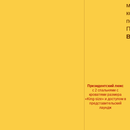
м
П
В
Президентский люкс
с 2 спальнями с
кроватями размера
«King-size» и доступом в
представительский
лаундж