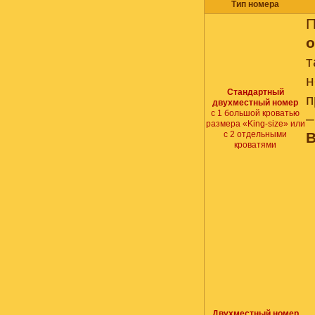
Тип номера
П
о
Стандартный
п
двухместный номер
с 1 большой кроватью
–
размера «King-size» или
с 2 отдельными
В
кроватями
Двухместный номер