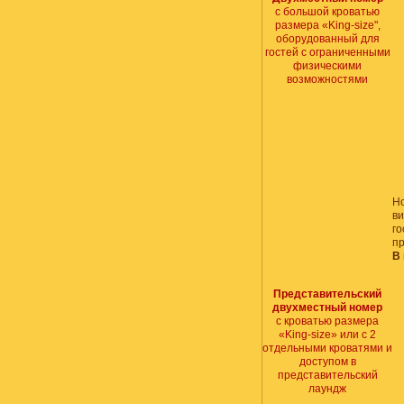
с большой кроватью
размера «King-size",
оборудованный для
гостей с ограниченными
физическими
возможностями
Н
ви
го
пр
В
Представительский
двухместный номер
с кроватью размера
«King-size» или с 2
отдельными кроватями и
доступом в
представительский
лаундж