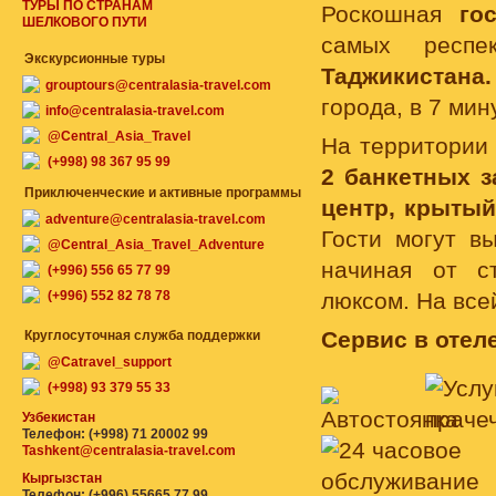
ТУРЫ ПО СТРАНАМ
Роскошная
го
ШЕЛКОВОГО ПУТИ
самых респе
Экскурсионные туры
Таджикистана.
grouptours@centralasia-travel.com
города, в 7 ми
info@centralasia-travel.com
@Central_Asia_Travel
На территории
(+998) 98 367 95 99
2 банкетных з
Приключенческие и активные программы
центр, крытый
adventure@centralasia-travel.com
Гости могут в
@Central_Asia_Travel_Adventure
начиная от с
(+996) 556 65 77 99
(+996) 552 82 78 78
люксом. На все
Сервис в отеле
Круглосуточная служба поддержки
@Catravel_support
(+998) 93 379 55 33
Узбекистан
Телефон: (+998) 71 20002 99
Tashkent@centralasia-travel.com
Кыргызстан
Телефон: (+996) 55665 77 99