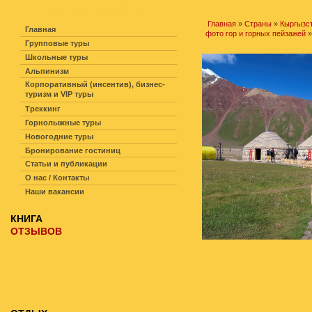
НАВИГАЦИЯ ПО САЙТУ
Главная
»
Страны
»
Кыргызс
Главная
фото гор и горных пейзажей
»
Групповые туры
Школьные туры
Альпинизм
Корпоративный (инсентив), бизнес-
туризм и VIP туры
Треккинг
Горнолыжные туры
Новогодние туры
Бронирование гостиниц
Статьи и публикации
О нас / Контакты
Наши вакансии
КНИГА
ОТЗЫВОВ