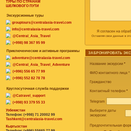
ТУРЫ ПО СТРАНАМ
ШЕЛКОВОГО ПУТИ
Экскурсионные туры
grouptours@centralasia-travel.com
info@centralasia-travel.com
Я согласен на обра
@Central_Asia_Travel
Оставляя свои данные в эт
(+998) 98 367 95 99
Приключенческие и активные программы
ЗАБРОНИРОВАТЬ ЭК
adventure@centralasia-travel.com
Название экскурсии
*
@Central_Asia_Travel_Adventure
(+996) 556 65 77 99
ФИО контактного лица *
(+996) 552 82 78 78
Гражданство
Круглосуточная служба поддержки
Контактный телефон
*
@Catravel_support
Telegram
(+998) 93 379 55 33
Узбекистан
Выберите даты
Телефон: (+998) 71 20002 99
экскурсии:
Tashkent@centralasia-travel.com
Предпочтительная форм
Кыргызстан
Телефон: (+996) 55665 77 99