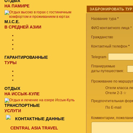
ОТДЫХ
НА ПАМИРЕ
ЗАБРОНИРОВАТЬ ТУР
Название тура
*
M.I.C.E.
В СРЕДНЕЙ АЗИИ
ФИО контактного лица *
Гражданство
Контактный телефон
*
Telegram
ГАРАНТИРОВАННЫЕ
ТУРЫ
Планируемые
даты путешествия:
Проживание по маршрут
Отели класса лю
ОТДЫХ
Отели 2-3 ☆
НА ИССЫК-КУЛЕ
Предпочтительная форм
ТРАНСПОРТНЫЕ
По E-mail
УСЛУГИ
Комментарии, пожелани
КОНТАКТНЫЕ ДАННЫЕ
CENTRAL ASIA TRAVEL