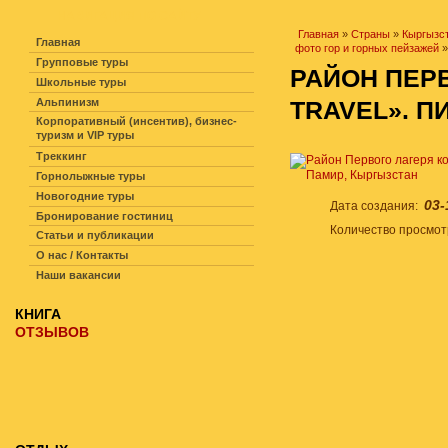
НАВИГАЦИЯ ПО САЙТУ
Главная
»
Страны
»
Кыргызс
Главная
фото гор и горных пейзажей
»
Групповые туры
РАЙОН ПЕР
Школьные туры
Альпинизм
TRAVEL». П
Корпоративный (инсентив), бизнес-
туризм и VIP туры
Треккинг
Горнолыжные туры
Новогодние туры
03-
Дата создания:
Бронирование гостиниц
Количество просмо
Статьи и публикации
О нас / Контакты
Наши вакансии
КНИГА
ОТЗЫВОВ