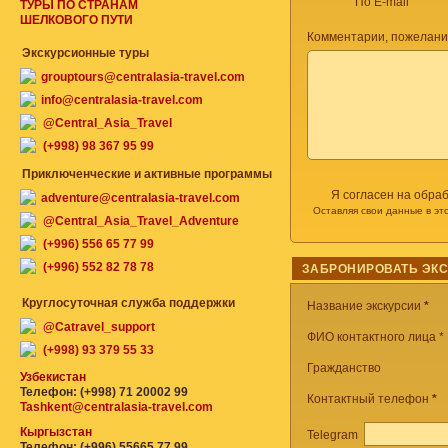
По E-mail
ТУРЫ ПО СТРАНАМ
ШЕЛКОВОГО ПУТИ
Комментарии, пожелани
Экскурсионные туры
grouptours@centralasia-travel.com
info@centralasia-travel.com
@Central_Asia_Travel
(+998) 98 367 95 99
Приключенческие и активные программы
Я согласен на обра
adventure@centralasia-travel.com
Оставляя свои данные в эт
@Central_Asia_Travel_Adventure
(+996) 556 65 77 99
(+996) 552 82 78 78
ЗАБРОНИРОВАТЬ ЭК
Круглосуточная служба поддержки
Название экскурсии
*
@Catravel_support
ФИО контактного лица *
(+998) 93 379 55 33
Гражданство
Узбекистан
Телефон: (+998) 71 20002 99
Контактный телефон
*
Tashkent@centralasia-travel.com
Кыргызстан
Telegram
Телефон: (+996) 55665 77 99