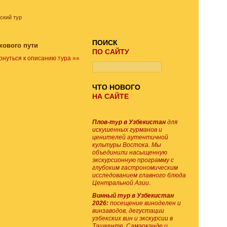
ПОИСК ТУРА
ский тур
ПОИСК
кового пути
ПО САЙТУ
рнуться к описанию тура »»
ЧТО НОВОГО
НА САЙТЕ
Плов-тур в Узбекистан
для
искушенных гурманов и
ценителей аутентичной
культуры Востока. Мы
объединили насыщенную
экскурсионную программу с
глубоким гастрономическим
исследованием главного блюда
Центральной Азии.
Винный тур в Узбекистан
2026:
посещение виноделен и
винзаводов, дегустации
узбекских вин и экскурсии в
Ташкенте, Самарканде и