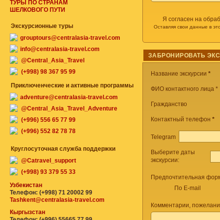
ТУРЫ ПО СТРАНАМ
ШЕЛКОВОГО ПУТИ
Я согласен на обра
Экскурсионные туры
Оставляя свои данные в эт
grouptours@centralasia-travel.com
info@centralasia-travel.com
ЗАБРОНИРОВАТЬ ЭК
@Central_Asia_Travel
(+998) 98 367 95 99
Название экскурсии
*
Приключенческие и активные программы
ФИО контактного лица *
adventure@centralasia-travel.com
Гражданство
@Central_Asia_Travel_Adventure
Контактный телефон
*
(+996) 556 65 77 99
(+996) 552 82 78 78
Telegram
Круглосуточная служба поддержки
Выберите даты
экскурсии:
@Catravel_support
(+998) 93 379 55 33
Предпочтительная форм
Узбекистан
По E-mail
Телефон: (+998) 71 20002 99
Tashkent@centralasia-travel.com
Комментарии, пожелани
Кыргызстан
Телефон: (+996) 55665 77 99