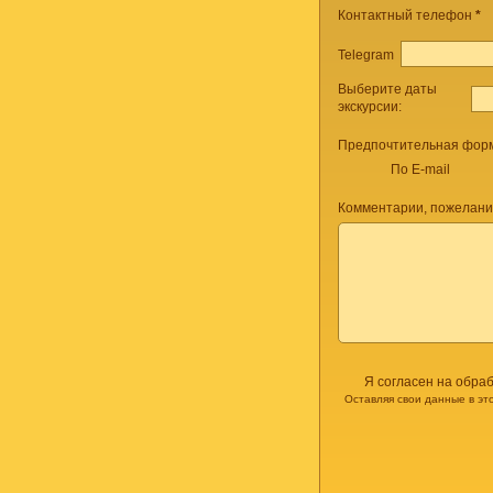
Контактный телефон
*
Telegram
Выберите даты
экскурсии:
Предпочтительная форм
По E-mail
Комментарии, пожелани
Я согласен на обра
Оставляя свои данные в эт