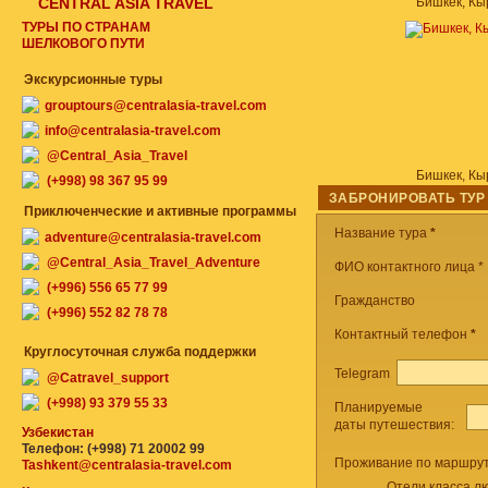
CENTRAL ASIA TRAVEL
Бишкек, Кы
ТУРЫ ПО СТРАНАМ
ШЕЛКОВОГО ПУТИ
Экскурсионные туры
grouptours@centralasia-travel.com
info@centralasia-travel.com
@Central_Asia_Travel
Бишкек, Кы
(+998) 98 367 95 99
ЗАБРОНИРОВАТЬ ТУР
Приключенческие и активные программы
Название тура
*
adventure@centralasia-travel.com
@Central_Asia_Travel_Adventure
ФИО контактного лица *
(+996) 556 65 77 99
Гражданство
(+996) 552 82 78 78
Контактный телефон
*
Круглосуточная служба поддержки
Telegram
@Catravel_support
(+998) 93 379 55 33
Планируемые
даты путешествия:
Узбекистан
Телефон: (+998) 71 20002 99
Проживание по маршрут
Tashkent@centralasia-travel.com
Отели класса лю