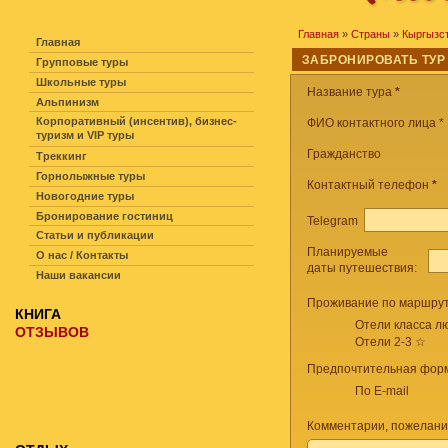
НАВИГАЦИЯ ПО САЙТУ
Главная
»
Страны
»
Кыргызс
Главная
ЗАБРОНИРОВАТЬ ТУР
Групповые туры
Школьные туры
Название тура
*
Альпинизм
Корпоративный (инсентив), бизнес-
ФИО контактного лица *
туризм и VIP туры
Гражданство
Треккинг
Горнолыжные туры
Контактный телефон
*
Новогодние туры
Бронирование гостиниц
Telegram
Статьи и публикации
Планируемые
О нас / Контакты
даты путешествия:
Наши вакансии
Проживание по маршрут
КНИГА
Отели класса лю
ОТЗЫВОВ
Отели 2-3 ☆
Предпочтительная форм
По E-mail
Комментарии, пожелани