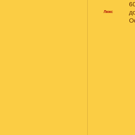
6
д
Люкс
О