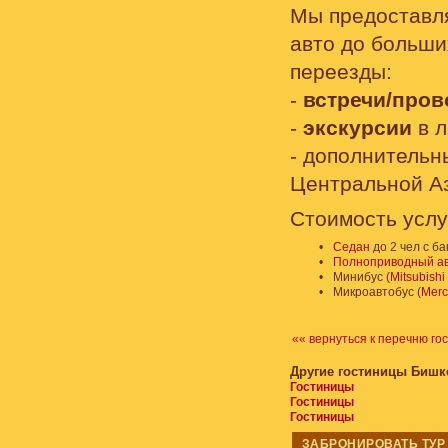
Мы предоставля
авто до больши
переезды:
-
встречи/про
-
экскурсии
в л
- дополнитель
Центральной А
Стоимость услу
•
Седан
до 2 чел с б
•
Полноприводный а
•
Минибус (
Mitsubishi
•
Микроавтобус (
Merc
«« вернуться к перечню го
Другие гостиницы Бишк
Гостиницы
Гостиницы
Гостиницы
ЗАБРОНИРОВАТЬ ТУР