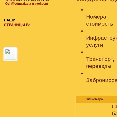
Osh@centralasia-travel.com
Номера,
НАШИ
стоимость
СТРАНИЦЫ В:
Инфраструк
услуги
Транспорт,
переезды
Заброниров
Тип номера
С
б