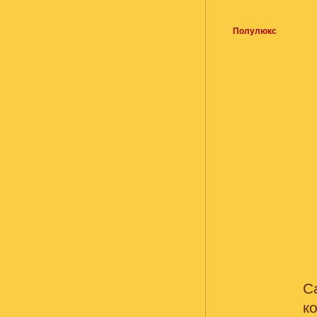
Полулюкс
к