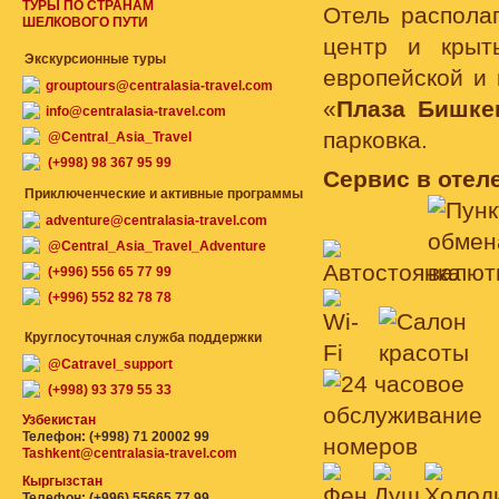
ТУРЫ ПО СТРАНАМ
Отель располаг
ШЕЛКОВОГО ПУТИ
центр и крыт
Экскурсионные туры
европейской и
grouptours@centralasia-travel.com
«
Плаза Бишке
info@centralasia-travel.com
парковка.
@Central_Asia_Travel
(+998) 98 367 95 99
Сервис в отеле
Приключенческие и активные программы
adventure@centralasia-travel.com
@Central_Asia_Travel_Adventure
(+996) 556 65 77 99
(+996) 552 82 78 78
Круглосуточная служба поддержки
@Catravel_support
(+998) 93 379 55 33
Узбекистан
Телефон: (+998) 71 20002 99
Tashkent@centralasia-travel.com
Кыргызстан
Телефон: (+996) 55665 77 99