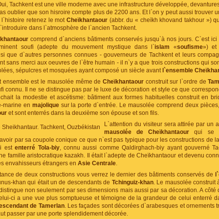
Oui, Tachkent est une ville moderne avec une infrastructure développée, devantures 
pas oublier que son hisroire compte plus de 2200 ans. Et l`on y peut aussi trouver u
 l`histoire retenez le mot
Cheïkhantaour
(abbr. du « cheïkh khovand takhour ») qu
`introduire dans l`atmosphère de l`ancien Tachkent.
khantaour
comprend d`anciens bâtiments conservés jusqu`à nos jours. C`est ici 
éminent soufi (adepte du mouvement mystique dans l`
islam
«
soufisme
») et
si que d`autres personnes connues - gouverneurs de Tachkent et leurs compagn
t sans merci aux oeuvres de l`être humain - il n`y a que trois constructions qui s
olées, sépulcres et mosquées ayant composé un siècle avant
l`ensemble Cheïkha
t ensemble est le mausolée même de
Cheïkhantaour
construit sur l`ordre de
Tam
 connu. Il ne se distingue pas par le luxe de décoration et style ce que correspon
chait la modestie et ascétisme: bâtiment aux formes habituelles construit en b
e-marine en
majolique
sur la porte d`entrée. Le mausolée comprend deux pièces, 
our
et sont enterrés dans la deuxième son épouse et son fils.
L`attention du visiteur sera attirée par un
mausolée de Cheïkhantaour
qui se di
savoir par sa coupole conique ce que n`est pas typique pour les constructions de la
ci est
enterré Tola-biy
, connu aussi comme Qaldirghach-biy ayant gouverné Tach
e famille aristocratique kazakh. Il était l`adepte de Cheïkhantaour et devenu con
 les envahisseurs étrangers en
Asie Centrale
.
stance de deux constructions vous verrez le dernier des bâtiments conservés de
l
nus-khan qui était un de descendants de
Tchinguiz-khan
. Le mausolée construit à
istingue non seulement par ses dimensions mais aussi par sa décoration. A côt
celui-ci a une vue plus somptueuse et témoigne de la grandeur de celui enterré d
escendant de Tamerlan
. Les façades sont décorées d`arabesques et ornements tra
 faut passer par une porte splendidement décorée.