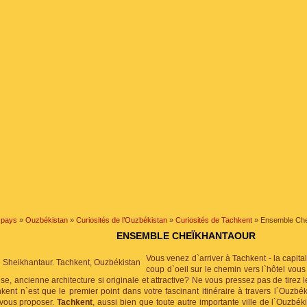
 pays
»
Ouzbékistan
»
Curiosités de l’Ouzbékistan
»
Curiosités de Tachkent
» Ensemble Che
ENSEMBLE CHEΪKHANTAOUR
Vous venez d`arriver à Tachkent - la capital
coup d`oeil sur le chemin vers l`hôtel vous
se, ancienne architecture si originale et attractive? Ne vous pressez pas de tirez 
ent n`est que le premier point dans votre fascinant itinéraire à travers l`Ouzbék
à vous proposer.
Tachkent
, aussi bien que toute autre importante ville de l`Ouzbé