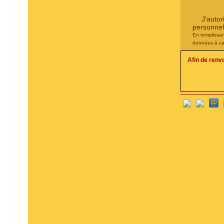
J'auto
personnel
En remplissan
données à ca
Afin de renv