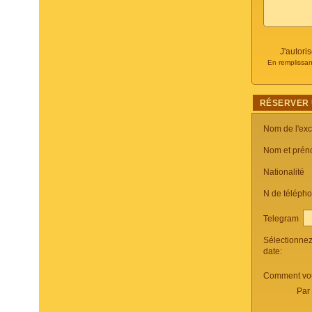
J'autori
En remplissan
RÉSERVER 
Nom de l'ex
Nom et prén
Nationalité
N de téléph
Telegram
Sélectionne
date:
Comment vou
Par