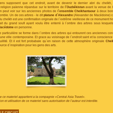
riens supposent que cet endroit, avant de devenir le dernier abri du cheïkh, 
 religion païenne répandue sur le territoire de
l`Ouzbékistan
avant la venue de l
`on peut voir sur les anciennes photos de
l`ensemble Cheïkhantaour
à deux bord
emble. Un de ces arbres - le dit
platane d`Alexandre
(Alexander de Macédoine) co
u cheïkh est une confirmation originale de l`extrême vieillesse de ce monument hist
ait du grand soufi ayant voulu être enterré à l`ombre des arbres sous lesquel
Macédoine
en personne.
particulière se forme dans l`ombre des arbres qui entourent ces anciennes const
ne ville contemporaine. Et grace au voisinage de l`endroit saint et la conscience d
quillité. Et il est fort probabale qu`en raison de cette atmosphère originale
Cheï
source d`inspiration pour les gens des arts.
de ce materiel appartient a la compagnie «Central Asia Travel».
on et utilisation de ce materiel sans autorisation de l’auteur est interdite.
LE CIRCUIT