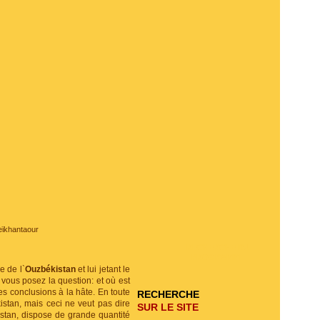
ϊkhantaour
RECHERCHE DU
PROGRAMME
e de l`
Ouzbékistan
et lui jetant le
 vous posez la question: et où est
les conclusions à la hâte. En toute
RECHERCHE
istan, mais ceci ne veut pas dire
SUR LE SITE
kistan, dispose de grande quantité