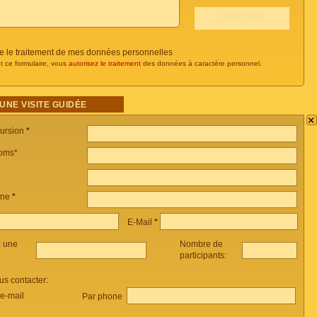
se le traitement de mes données personnelles
t ce formulaire, vous
autorisez le traitement
des données à caractère personnel.
UNE VISITE GUIDÉE
×
cursion
*
oms*
one
*
E-Mail
*
z une
Nombre de
participants:
s contacter:
 e-mail
Par phone