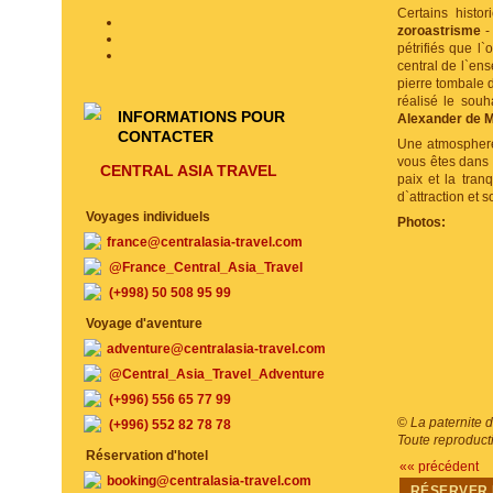
Certains histo
zoroastrisme
-
pétrifiés que l
central de l`ens
pierre tombale d
réalisé le souh
INFORMATIONS POUR
Alexander de 
CONTACTER
Une atmosphere 
vous êtes dans u
CENTRAL ASIA TRAVEL
paix et la tran
d`attraction et 
Voyages individuels
Photos:
france@centralasia-travel.com
@France_Central_Asia_Travel
(+998) 50 508 95 99
Voyage d'aventure
adventure@centralasia-travel.com
@Central_Asia_Travel_Adventure
(+996) 556 65 77 99
©
La paternite 
(+996) 552 82 78 78
Toute reproducti
Réservation d'hotel
«« précédent
booking@centralasia-travel.com
RÉSERVER 