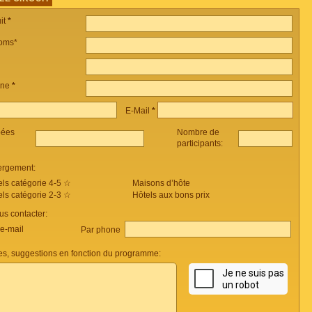
it
*
oms*
one
*
E-Mail
*
pées
Nombre de
participants:
ergement:
els catégorie 4-5 ☆
Maisons d’hôte
els catégorie 2-3 ☆
Hôtels aux bons prix
s contacter:
 e-mail
Par phone
s, suggestions en fonction du programme: