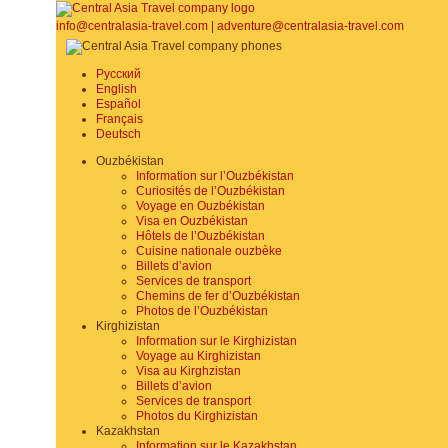
info@centralasia-travel.com
|
adventure@centralasia-travel.com
Русский
English
Español
Français
Deutsch
Ouzbékistan
Information sur l’Ouzbékistan
Curiosités de l’Ouzbékistan
Voyage en Ouzbékistan
Visa en Ouzbékistan
Hôtels de l’Ouzbékistan
Cuisine nationale ouzbèke
Billets d’avion
Services de transport
Chemins de fer d’Ouzbékistan
Photos de l’Ouzbékistan
Kirghizistan
Information sur le Kirghizistan
Voyage au Kirghizistan
Visa au Kirghzistan
Billets d’avion
Services de transport
Photos du Kirghizistan
Kazakhstan
Information sur le Kazakhstan