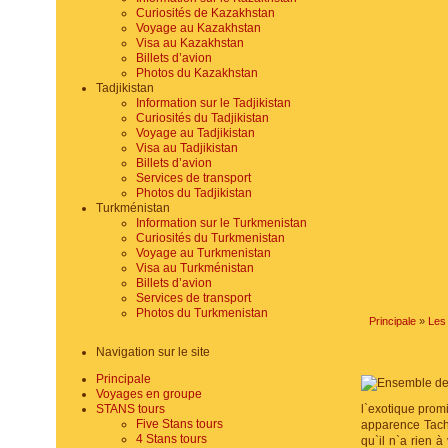
Curiosités de Kazakhstan
Voyage au Kazakhstan
Visa au Kazakhstan
Billets d’avion
Photos du Kazakhstan
Tadjikistan
Information sur le Tadjikistan
Curiosités du Tadjikistan
Voyage au Tadjikistan
Visa au Tadjikistan
Billets d’avion
Services de transport
Photos du Tadjikistan
Turkménistan
Information sur le Turkmenistan
Curiosités du Turkmenistan
Voyage au Turkmenistan
Visa au Turkménistan
Billets d’avion
Services de transport
Photos du Turkmenistan
Principale
»
Les
Navigation sur le site
Principale
Voyages en groupe
STANS tours
l`exotique promi
Five Stans tours
apparence Tachk
4 Stans tours
qu`il n`a rien 