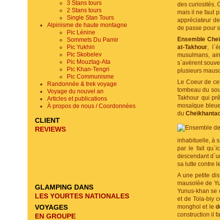
3 Stans tours
des curiosités. 
2 Stans tours
mais il ne faut 
Single Stan Tours
appréciateur de
Alpinisme de haute montagne
de passe pour s
Pic Lénine
Ensemble Cheï
Sommets Du Pamir
Pic Yukhin
at-Takhour
, l`
Pic Skobelev
musulmans, ain
Pic Mouztag-Ata
s`avèrent souven
Pic Khan-Tengri
plusieurs maus
Pic Communisme
Le Coeur de ce
Randonnée & trek voyage
tombeau du soufi
Voyage du nouvel an
Takhour qui prê
Articles et publications
mosaïque bleu
À propos de nous / Coordonnées
du
Cheïkhanta
CLIENT
REVIEWS
inhabituelle, à 
par le fait qu`i
descendant d`un
sa lutte contre
A une petite di
mausolée de Yu
GLAMPING DANS
Yunus-khan se d
LES YOURTES NATIONALES
et de Tola-biy 
VOYAGES
monghol et le
d
construction il
EN GROUPE