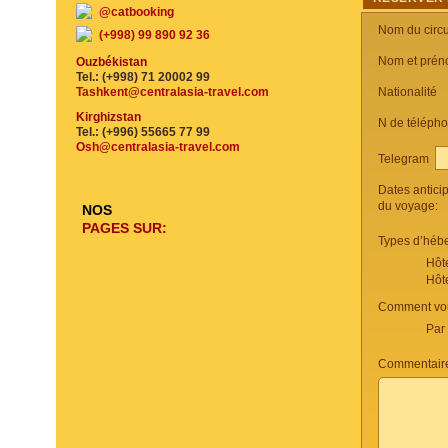
@catbooking
Nom du circu
(+998) 99 890 92 36
Nom et prén
Ouzbékistan
Tel.: (+998) 71 20002 99
Tashkent@centralasia-travel.com
Nationalité
Kirghizstan
N de téléph
Tel.: (+996) 55665 77 99
Osh@centralasia-travel.com
Telegram
Dates antici
du voyage:
NOS
PAGES SUR:
Types d’héb
Hôt
Hôt
Comment vou
Par
Commentaire