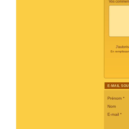
Vos commenta
J'autori
En remplissan
E-MAIL SO
Prénom
*
Nom
E-mail
*