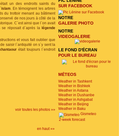
PIC LÉNINE
était un des endroits saints du
SUR FACEBOOK
`
islam
. En témoignent les arbres
s du trottoir menant au bâtiment
NOTRE
nservé de nos jours à côté de la
GALERIE PHOTO
orique. C`est ainsi que l`on avait
s se réposait d`après la
légende
NOTRE
VIDEOGALERIE
ructions et vous fait oublier que
e saisir l`antiquité on s`y sent la
khantaour
était toujours l`endroit
LE FOND D'ÉCRAN
POUR LE BUREAU
MÉTEOS
Weather in Tashkent
Weather in Bishkek
Weather in Astana
Weather in Dushanbe
Weather in Ashgabat
Weather in Beijing
Weather in Baku
voir toutes les photos »»
Gismeteo
2-week forecast
en haut »»