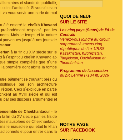
illuminées et stands de publicité,
n coin d`antiquité. Si vous êtes un
i va vous servir une sorte de mot
QUOI DE NEUF
SUR LE SITE
a été enterré le
cheïkh Khovand
 profondément respecté par les
Les cinq pays (Stans) de l’Asie
Centrale
ons. Mais le temps et la nature
Venez-vous joindre au circuit
ont parvenues jusqu`à nos jours de
surprenant à travers cinq
ntaour
.
républiques de l’ex-URSS :
erlan
à la fin du XIV siècle sur le
Kazakhstan, Kirghizistan,
d à l`esprit du cheïkh Khovand at-
Tadjikistan, Ouzbékistan et
rique simple complétés que d`une
Turkménistan.
la première dont abrite la tombe
Programme de l'ascension
du pic Lénine (7134 m) 2026
 autre bâtiment se trouvant près du
stingue par son architecture
 région. Ceci s`explique en partie
E-MAIL SOUSCRIPTION
kent au XVIII siècle et qui est
nu par ses discours argumentés et
ENVOYER LA
DEMANDE
`ensemble de Cheïkhantaour
- le
 la fin du XV siècle par les fils de
é des mausolées de Cheïkhantaour
NOTRE PAGE
ans le mausolée qui était le khan
SUR FACEBOOK
ditionnels et pour entrer dans la