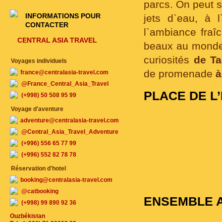
parcs. On peut 
INFORMATIONS POUR
jets d`eau, à 
CONTACTER
l`ambiance fra
CENTRAL ASIA TRAVEL
beaux au monde. 
curiosités
de Ta
Voyages individuels
de promenade
à
france@centralasia-travel.com
@France_Central_Asia_Travel
PLACE DE L
(+998) 50 508 95 99
Voyage d'aventure
adventure@centralasia-travel.com
@Central_Asia_Travel_Adventure
(+996) 556 65 77 99
(+996) 552 82 78 78
Réservation d'hotel
booking@centralasia-travel.com
@catbooking
ENSEMBLE 
(+998) 99 890 92 36
Ouzbékistan