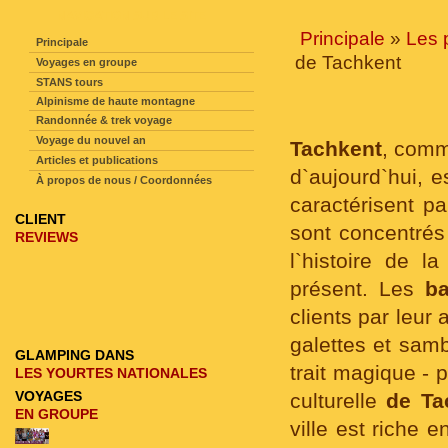
NAVIGATION SUR LE SITE
Principale
»
Les 
Principale
de Tachkent
Voyages en groupe
STANS tours
Alpinisme de haute montagne
Randonnée & trek voyage
Voyage du nouvel an
Tachkent
, comme
Articles et publications
d`aujourd`hui, e
À propos de nous / Coordonnées
caractérisent pa
CLIENT
sont concentrés
REVIEWS
l`histoire de 
présent. Les
ba
clients par leur
galettes et sam
GLAMPING DANS
trait magique - 
LES YOURTES NATIONALES
VOYAGES
culturelle
de Ta
EN GROUPE
ville est riche 