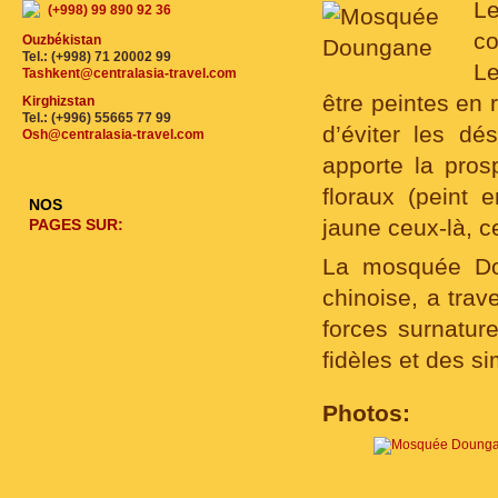
Le
(+998) 99 890 92 36
co
Ouzbékistan
Tel.: (+998) 71 20002 99
Le
Tashkent@centralasia-travel.com
être peintes en 
Kirghizstan
Tel.: (+996) 55665 77 99
d’éviter les dé
Osh@centralasia-travel.com
apporte la pros
floraux (peint 
NOS
jaune ceux-là, c
PAGES SUR:
La mosquée Dou
chinoise, a tra
forces surnatur
fidèles et des s
Photos: