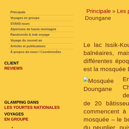
NAVIGATION SUR LE SITE
Principale
»
Les 
Principale
Doungane
Voyages en groupe
STANS tours
Alpinisme de haute montagne
Randonnée & trek voyage
Voyage du nouvel an
Le lac Issik-K
Articles et publications
balnéaires, mai
À propos de nous / Coordonnées
différentes époq
CLIENT
est la mosquée 
REVIEWS
En
Ch
de
GLAMPING DANS
de 20 bâtisse
LES YOURTES NATIONALES
commencent à p
VOYAGES
mosquée – le bo
EN GROUPE
du peuplier, pui