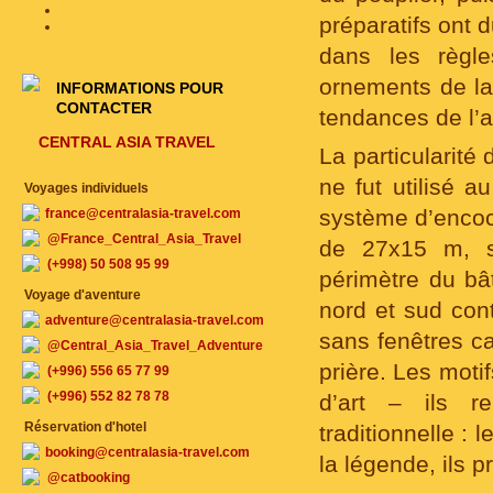
préparatifs ont 
dans les règle
ornements de la
INFORMATIONS POUR
CONTACTER
tendances de l’a
CENTRAL ASIA TRAVEL
La particularité
ne fut utilisé a
Voyages individuels
système d’encoc
france@centralasia-travel.com
@France_Central_Asia_Travel
de 27х15 m, sa
(+998) 50 508 95 99
périmètre du bâ
Voyage d'aventure
nord et sud con
adventure@centralasia-travel.com
sans fenêtres ca
@Central_Asia_Travel_Adventure
prière. Les mot
(+996) 556 65 77 99
(+996) 552 82 78 78
d’art – ils r
Réservation d'hotel
traditionnelle : 
booking@centralasia-travel.com
la légende, ils 
@catbooking