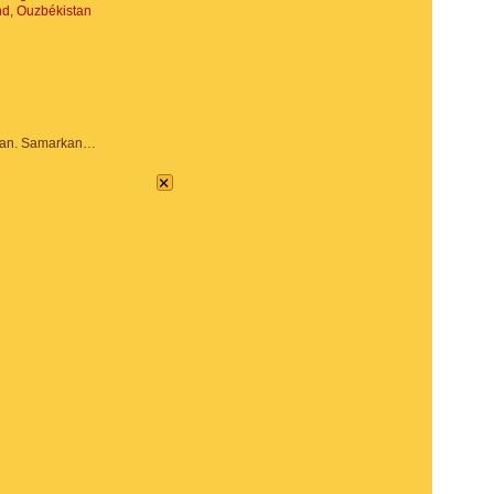
Place Reguistan. Samarkand, Ouzbékistan
×