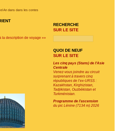
RECHERCHE DU
PROGRAMME
el An dans dans les contes
RIENT
RECHERCHE
SUR LE SITE
à la description de voyage »»
QUOI DE NEUF
SUR LE SITE
Les cinq pays (Stans) de l’Asie
Centrale
Venez-vous joindre au circuit
surprenant à travers cinq
républiques de l’ex-URSS :
Kazakhstan, Kirghizistan,
Tadjikistan, Ouzbékistan et
Turkménistan.
Programme de l'ascension
du pic Lénine (7134 m) 2026
E-MAIL SOUSCRIPTION