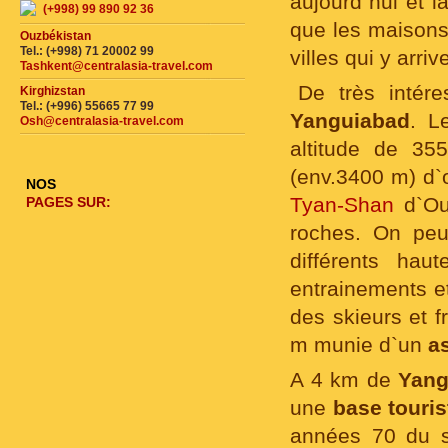
aujourd`hui et l
(+998) 99 890 92 36
que les maisons
Ouzbékistan
Tel.: (+998) 71 20002 99
villes qui y arr
Tashkent@centralasia-travel.com
De très intéres
Kirghizstan
Tel.: (+996) 55665 77 99
Yanguiabad
. L
Osh@centralasia-travel.com
altitude de 3
(env.3400 m) d
NOS
Tyan-Shan
d`Ou
PAGES SUR:
roches. On peut
différents hau
entrainements et
des skieurs et f
m munie d`un
a
A 4 km de
Yang
une
base touris
années 70 du si