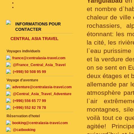
Yanguiabad
en 
et nombre d`habi
chaleur de vill
INFORMATIONS POUR
rochassiers, al
CONTACTER
étonnant: les m
CENTRAL ASIA TRAVEL
la cité, les riviè
l`eau purissime 
Voyages individuels
et la verdure d
france@centralasia-travel.com
@France_Central_Asia_Travel
on se sent en E
(+998) 50 508 95 99
deux étages et b
Voyage d'aventure
allemande par l
adventure@centralasia-travel.com
atmosphère part
@Central_Asia_Travel_Adventure
l`air extrême
(+996) 556 65 77 99
(+996) 552 82 78 78
montagnes, sile
Réservation d'hotel
voilà tout ce q
booking@centralasia-travel.com
agitée! Princi
@catbooking