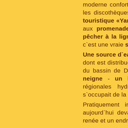
moderne confort
les discothèque
touristique «Y
aux
promenad
pêcher à la lig
c`est une vraie
Une source d`e
dont est distrib
du bassin de D
neigne
-
un l
régionales hyd
s`occupait de la
Pratiquement 
aujourd`hui de
renée et un endr