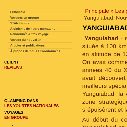
NAVIGATION SUR LE SITE
Principale
»
Les 
Principale
Yanguiabad. Nouvel
Voyages en groupe
STANS tours
YANGUIABAD
Alpinisme de haute montagne
Randonnée & trek voyage
Yanguiabad
- e
Voyage du nouvel an
située à 100 km 
Articles et publications
À propos de nous / Coordonnées
en altitude de 
On avait comme
CLIENT
REVIEWS
années 40 du X
avait découver
meilleurs spécial
Yanguiabad, la 
GLAMPING DANS
zone stratégiq
LES YOURTES NATIONALES
s`épuisèrent et 
VOYAGES
EN GROUPE
Au début du cen