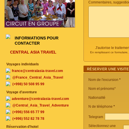
Commentaires, suggestio
INFORMATIONS POUR
CONTACTER
J'autorise le traite
CENTRAL ASIA TRAVEL
En remplissant ce formulaire
Voyages individuels
RÉSERVER UNE VISITE
france@centralasia-travel.com
@France_Central_Asia_Travel
Nom de l'excursion
*
(+998) 50 508 95 99
Nom et prénoms*
Voyage d'aventure
Nationalité
adventure@centralasia-travel.com
@Central_Asia_Travel_Adventure
N de téléphone
*
(+996) 556 65 77 99
Telegram
(+996) 552 82 78 78
Sélectionnez une
Réservation d'hotel