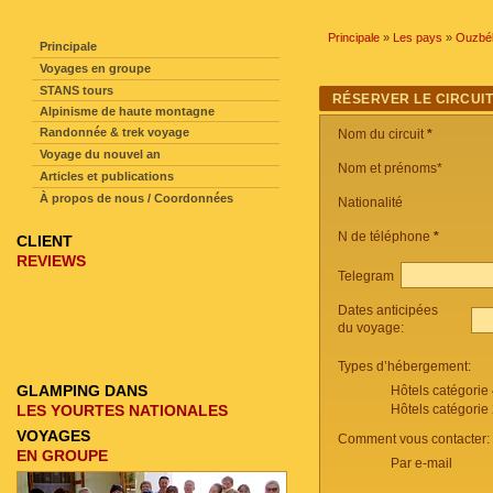
NAVIGATION SUR LE SITE
Principale
»
Les pays
»
Ouzbék
Principale
Voyages en groupe
STANS tours
RÉSERVER LE CIRCUI
Alpinisme de haute montagne
Randonnée & trek voyage
Nom du circuit
*
Voyage du nouvel an
Nom et prénoms*
Articles et publications
À propos de nous / Coordonnées
Nationalité
N de téléphone
*
CLIENT
REVIEWS
Telegram
Dates anticipées
du voyage:
Types d’hébergement:
GLAMPING DANS
Hôtels catégorie
LES YOURTES NATIONALES
Hôtels catégorie
VOYAGES
Comment vous contacter:
EN GROUPE
Par e-mail