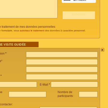
 le traitement de mes données personnelles
e formulaire, vous
autorisez le traitement
des données à caractère personnel.
E VISITE GUIDÉE
×
sion
*
s*
e
*
E-Mail
*
ne
Nombre de
participants:
ontacter: