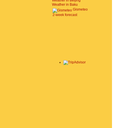
Weather in Beijing
Weather in Baku
Gismeteo
2-week forecast