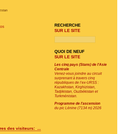
RECHERCHE DU
PROGRAMME
izstan
RECHERCHE
tos
SUR LE SITE
QUOI DE NEUF
SUR LE SITE
Les cinq pays (Stans) de l’Asie
Centrale
Venez-vous joindre au circuit
surprenant à travers cinq
républiques de l’ex-URSS :
Kazakhstan, Kirghizistan,
Tadjikistan, Ouzbékistan et
Turkménistan.
Programme de l'ascension
du pic Lénine (7134 m) 2026
E-MAIL SOUSCRIPTION
es des visiteurs:
...