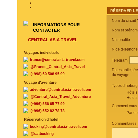
RÉSERVER LE
Nom du circuit
INFORMATIONS POUR
CONTACTER
Nom et prénom
CENTRAL ASIA TRAVEL
Nationalité
N de téléphon
Voyages individuels
france@centralasia-travel.com
Telegram
@France_Central_Asia_Travel
Dates anticipé
(+998) 50 508 95 99
du voyage:
Voyage d'aventure
Types d’héberg
adventure@centralasia-travel.com
Hôtels
@Central_Asia_Travel_Adventure
Hôtels
(+996) 556 65 77 99
Comment vous c
(+996) 552 82 78 78
Par e-
Réservation d'hotel
Commentaires, 
booking@centralasia-travel.com
@catbooking