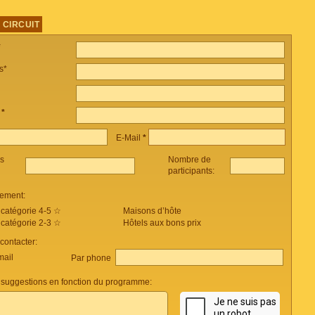
 CIRCUIT
*
s*
e
*
E-Mail
*
es
Nombre de
participants:
ement:
 catégorie 4-5 ☆
Maisons d’hôte
 catégorie 2-3 ☆
Hôtels aux bons prix
ontacter:
mail
Par phone
suggestions en fonction du programme: