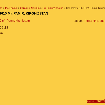
me
»
Pic Lénine
»
Фото пик Ленина
»
Pic Lenine: photos
» Col Taldyk (3615 m). Pamir, Kirgh
3615 M). PAMIR, KIRGHIZSTAN
album:
Pic Lenine: pho
05-13
36
commentair