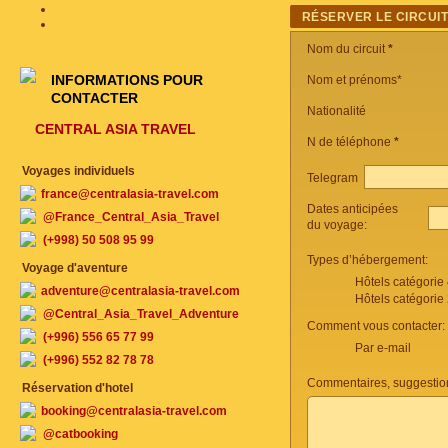
RÉSERVER LE CIRCUI
Nom du circuit
*
INFORMATIONS POUR
Nom et prénoms*
CONTACTER
Nationalité
CENTRAL ASIA TRAVEL
N de téléphone
*
Voyages individuels
Telegram
france@centralasia-travel.com
Dates anticipées
@France_Central_Asia_Travel
du voyage:
(+998) 50 508 95 99
Types d’hébergement:
Voyage d'aventure
Hôtels catégorie
adventure@centralasia-travel.com
Hôtels catégorie
@Central_Asia_Travel_Adventure
Comment vous contacter:
(+996) 556 65 77 99
Par e-mail
(+996) 552 82 78 78
Commentaires, suggestio
Réservation d'hotel
booking@centralasia-travel.com
@catbooking