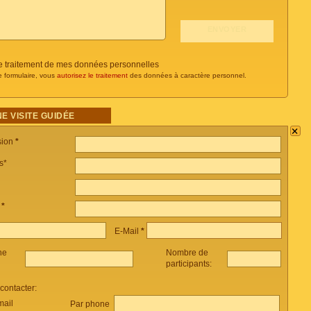
 le traitement de mes données personnelles
e formulaire, vous
autorisez le traitement
des données à caractère personnel.
E VISITE GUIDÉE
×
sion
*
s*
e
*
E-Mail
*
ne
Nombre de
participants:
ontacter:
mail
Par phone