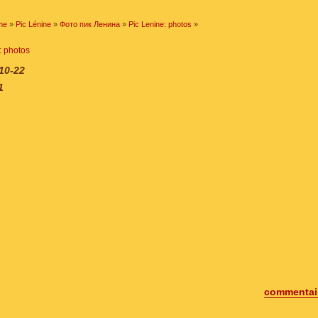
me
»
Pic Lénine
»
Фото пик Ленина
»
Pic Lenine: photos
»
: photos
10-22
1
commentair