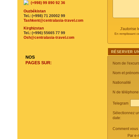
(+998) 99 890 92 36
Ouzbékistan
Tel.: (+998) 71 20002 99
Tashkent@centralasia-travel.com
Kirghizstan
J'autorise
Tel.: (+996) 55665 77 99
En remplissant c
Osh@centralasia-travel.com
RÉSERVER UN
NOS
PAGES SUR:
Nom de l'excur
Nom et prénom
Nationalité
N de téléphon
Telegram
Sélectionnez u
date:
Comment vous c
Par e-