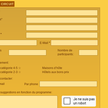
 CIRCUIT
*
s*
e
*
E-Mail
*
es
Nombre de
participants:
ement:
 catégorie 4-5 ☆
Maisons d’hôte
 catégorie 2-3 ☆
Hôtels aux bons prix
ontacter:
mail
Par phone
suggestions en fonction du programme: