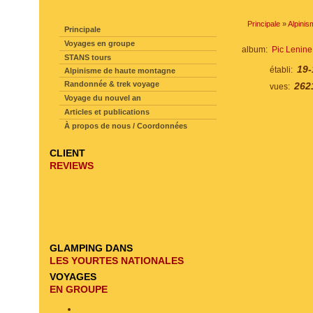
NAVIGATION SUR LE SITE
Principale
»
Alpinis
Principale
Voyages en groupe
album:
Pic Lenine
STANS tours
19-
établi:
Alpinisme de haute montagne
Randonnée & trek voyage
262
vues:
Voyage du nouvel an
Articles et publications
À propos de nous / Coordonnées
CLIENT
REVIEWS
GLAMPING DANS
LES YOURTES NATIONALES
VOYAGES
EN GROUPE