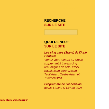
RECHERCHE DU
PROGRAMME
RECHERCHE
SUR LE SITE
QUOI DE NEUF
SUR LE SITE
Les cinq pays (Stans) de l’Asie
Centrale
Venez-vous joindre au circuit
surprenant à travers cinq
républiques de l’ex-URSS :
Kazakhstan, Kirghizistan,
Tadjikistan, Ouzbékistan et
Turkménistan.
Programme de l'ascension
du pic Lénine (7134 m) 2026
E-MAIL SOUSCRIPTION
es des visiteurs:
...