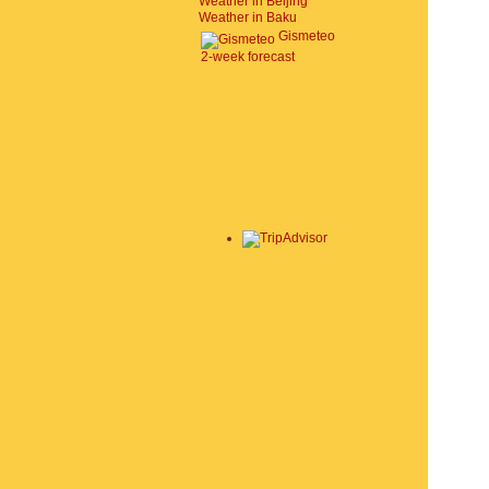
Weather in Beijing
Weather in Baku
Gismeteo
2-week forecast