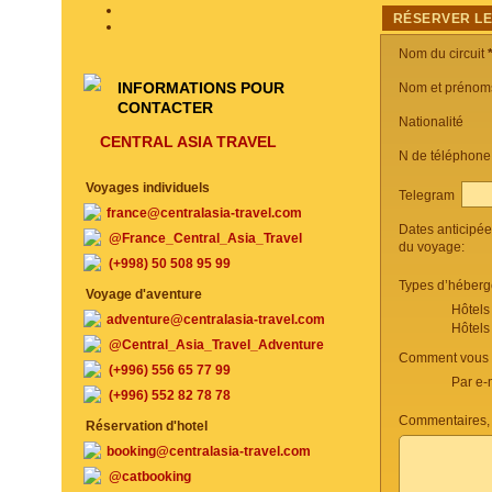
RÉSERVER LE
Nom du circuit
INFORMATIONS POUR
Nom et prénom
CONTACTER
Nationalité
CENTRAL ASIA TRAVEL
N de téléphon
Voyages individuels
Telegram
france@centralasia-travel.com
Dates anticipé
@France_Central_Asia_Travel
du voyage:
(+998) 50 508 95 99
Types d’héberg
Voyage d'aventure
Hôtels
adventure@centralasia-travel.com
Hôtels
@Central_Asia_Travel_Adventure
Comment vous c
(+996) 556 65 77 99
Par e-
(+996) 552 82 78 78
Commentaires, 
Réservation d'hotel
booking@centralasia-travel.com
@catbooking