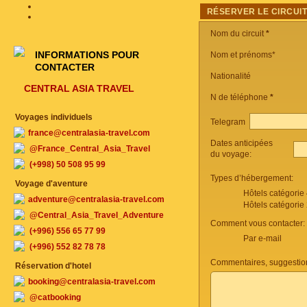
RÉSERVER LE CIRCUI
Nom du circuit
*
INFORMATIONS POUR
Nom et prénoms*
CONTACTER
Nationalité
CENTRAL ASIA TRAVEL
N de téléphone
*
Voyages individuels
Telegram
france@centralasia-travel.com
Dates anticipées
@France_Central_Asia_Travel
du voyage:
(+998) 50 508 95 99
Types d’hébergement:
Voyage d'aventure
Hôtels catégorie
adventure@centralasia-travel.com
Hôtels catégorie
@Central_Asia_Travel_Adventure
Comment vous contacter:
(+996) 556 65 77 99
Par e-mail
(+996) 552 82 78 78
Commentaires, suggestio
Réservation d'hotel
booking@centralasia-travel.com
@catbooking