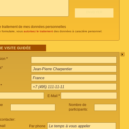
 le traitement de mes données personnelles
e formulaire, vous
autorisez le traitement
des données à caractère personnel.
E VISITE GUIDÉE
×
sion
*
s*
e
*
E-Mail
*
ne
Nombre de
participants:
ontacter:
mail
Par phone