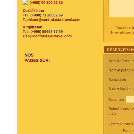
(+998) 99 890 92 36
Ouzbékistan
Tel.: (+998) 71 20002 99
Tashkent@centralasia-travel.com
Kirghizstan
J'autorise
Tel.: (+996) 55665 77 99
En remplissant c
Osh@centralasia-travel.com
RÉSERVER UN
NOS
PAGES SUR:
Nom de l'excur
Nom et prénom
Nationalité
N de téléphon
Telegram
Sélectionnez u
date:
Comment vous c
Par e-