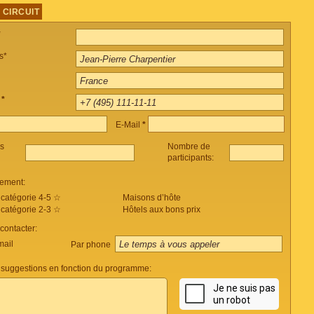
 CIRCUIT
*
s*
e
*
E-Mail
*
es
Nombre de
participants:
ement:
 catégorie 4-5 ☆
Maisons d’hôte
 catégorie 2-3 ☆
Hôtels aux bons prix
ontacter:
mail
Par phone
suggestions en fonction du programme: