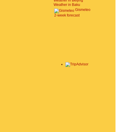
Weather in Beijing
Weather in Baku
Gismeteo
2-week forecast