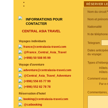
RÉSERVER LE
Nom du circuit
INFORMATIONS POUR
Nom et prénom
CONTACTER
Nationalité
CENTRAL ASIA TRAVEL
N de téléphon
Voyages individuels
Telegram
france@centralasia-travel.com
Dates anticipé
@France_Central_Asia_Travel
du voyage:
(+998) 50 508 95 99
Types d’héberg
Voyage d'aventure
Hôtels
adventure@centralasia-travel.com
Hôtels
@Central_Asia_Travel_Adventure
Comment vous c
(+996) 556 65 77 99
Par e-
(+996) 552 82 78 78
Commentaires, 
Réservation d'hotel
booking@centralasia-travel.com
@catbooking