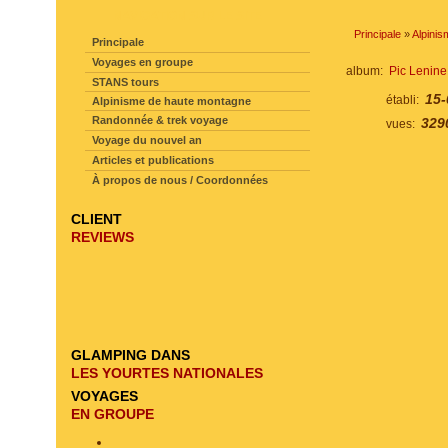
NAVIGATION SUR LE SITE
Principale
»
Alpinis
Principale
Voyages en groupe
album:
Pic Lenine
STANS tours
15-
établi:
Alpinisme de haute montagne
Randonnée & trek voyage
329
vues:
Voyage du nouvel an
Articles et publications
À propos de nous / Coordonnées
CLIENT
REVIEWS
GLAMPING DANS
LES YOURTES NATIONALES
VOYAGES
EN GROUPE