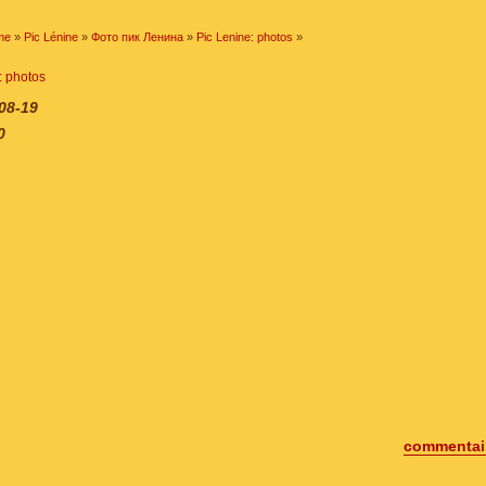
me
»
Pic Lénine
»
Фото пик Ленина
»
Pic Lenine: photos
»
: photos
08-19
0
commentair