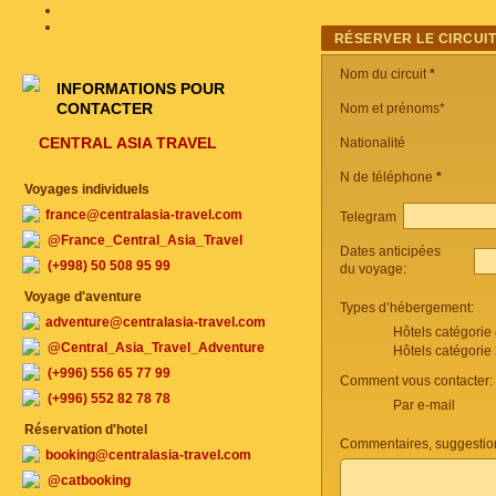
RÉSERVER LE CIRCUI
Nom du circuit
*
INFORMATIONS POUR
CONTACTER
Nom et prénoms*
CENTRAL ASIA TRAVEL
Nationalité
N de téléphone
*
Voyages individuels
france@centralasia-travel.com
Telegram
@France_Central_Asia_Travel
Dates anticipées
(+998) 50 508 95 99
du voyage:
Voyage d'aventure
Types d’hébergement:
adventure@centralasia-travel.com
Hôtels catégorie
@Central_Asia_Travel_Adventure
Hôtels catégorie
(+996) 556 65 77 99
Comment vous contacter:
(+996) 552 82 78 78
Par e-mail
Réservation d'hotel
Commentaires, suggestio
booking@centralasia-travel.com
@catbooking