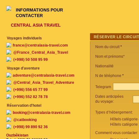
INFORMATIONS POUR
CONTACTER
CENTRAL ASIA TRAVEL
RÉSERVER LE CIRCUI
Voyages individuels
france@centralasia-travel.com
Nom du circuit
*
@France_Central_Asia_Travel
Nom et prénoms*
(+998) 50 508 95 99
Nationalité
Voyage d'aventure
adventure@centralasia-travel.com
N de téléphone
*
@Central_Asia_Travel_Adventure
Telegram
(+996) 556 65 77 99
Dates anticipées
(+996) 552 82 78 78
du voyage:
Réservation d'hotel
Types d’hébergement:
booking@centralasia-travel.com
Hôtels catégorie
@catbooking
Hôtels catégorie
(+998) 99 890 92 36
Comment vous contacter:
Ouzbékistan