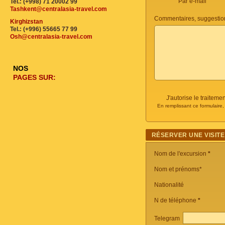
Par e-mail
Tel.: (+998) 71 20002 99
Tashkent@centralasia-travel.com
Commentaires, suggestio
Kirghizstan
Tel.: (+996) 55665 77 99
Osh@centralasia-travel.com
NOS
PAGES SUR:
J'autorise le traite
En remplissant ce formulaire
RÉSERVER UNE VISITE
Nom de l'excursion
*
Nom et prénoms*
Nationalité
N de téléphone
*
Telegram