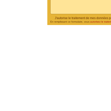
J'autorise le traitement de mes données 
En remplissant ce formulaire, vous
autorisez le traite