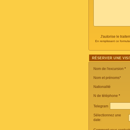
J'autorise le trai
En remplissant ce formula
RÉSERVER UNE VISI
Nom de l'excursion
*
Nom et prénoms*
Nationalité
N de téléphone
*
Telegram
Sélectionnez une
date: