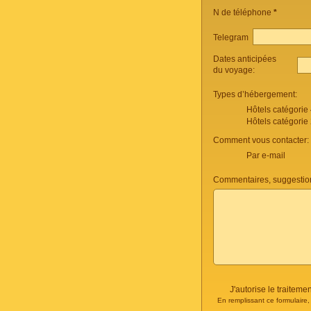
N de téléphone
*
Telegram
Dates anticipées
du voyage:
Types d’hébergement:
Hôtels catégorie
Hôtels catégorie
Comment vous contacter:
Par e-mail
Commentaires, suggestio
J'autorise le traite
En remplissant ce formulaire