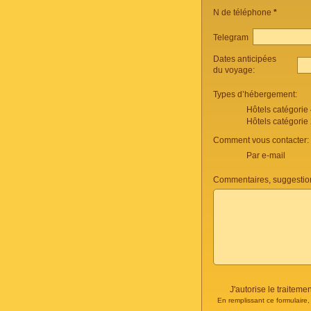
N de téléphone
*
Telegram
Dates anticipées
du voyage:
Types d’hébergement:
Hôtels catégorie
Hôtels catégorie
Comment vous contacter:
Par e-mail
Commentaires, suggestio
J'autorise le traite
En remplissant ce formulaire