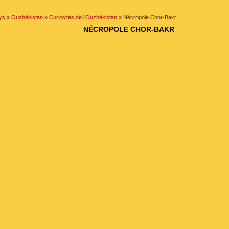
ys
»
Ouzbékistan
»
Curiosités de l’Ouzbékistan
» Nécropole Chor-Bakr
NÉCROPOLE CHOR-BAKR