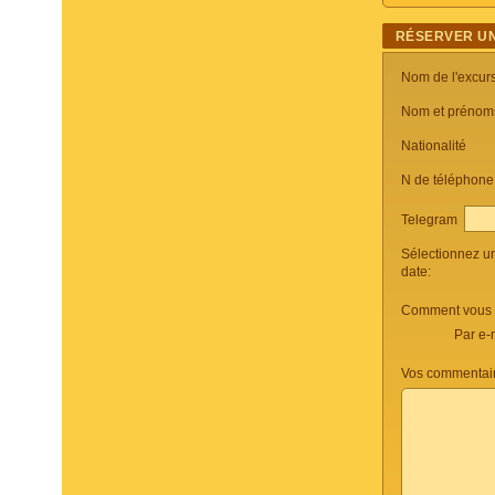
RÉSERVER UN
Nom de l'excur
Nom et prénom
Nationalité
N de téléphon
Telegram
Sélectionnez u
date:
Comment vous c
Par e-
Vos commentair