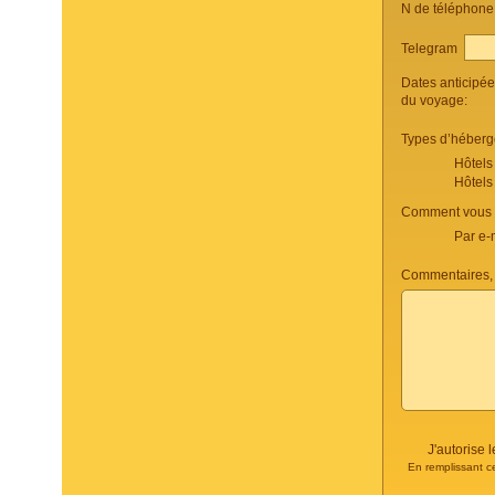
N de téléphon
Telegram
Dates anticipé
du voyage:
Types d’héberg
Hôtels
Hôtels
Comment vous c
Par e-
Commentaires, 
J'autorise
En remplissant c