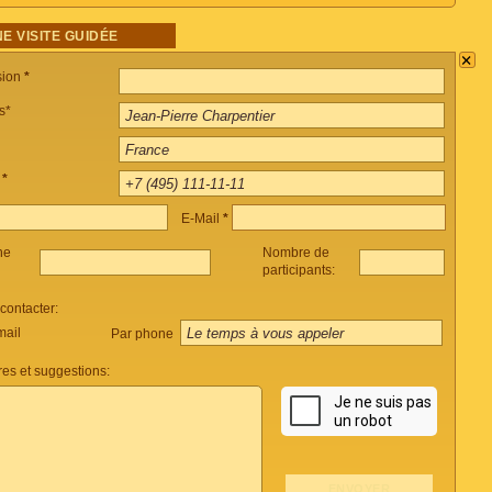
E VISITE GUIDÉE
×
sion
*
s*
e
*
E-Mail
*
ne
Nombre de
participants:
ontacter:
mail
Par phone
es et suggestions: