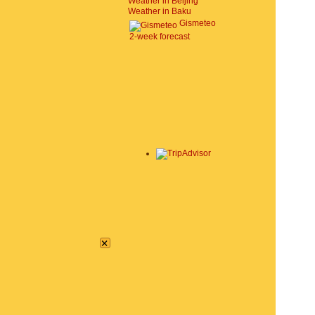
Weather in Beijing
Weather in Baku
Gismeteo
2-week forecast
×