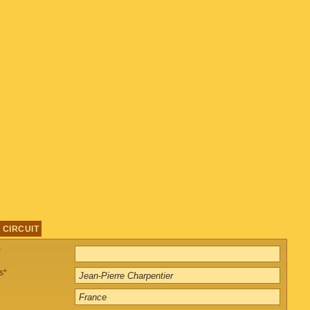
 CIRCUIT
*
s*