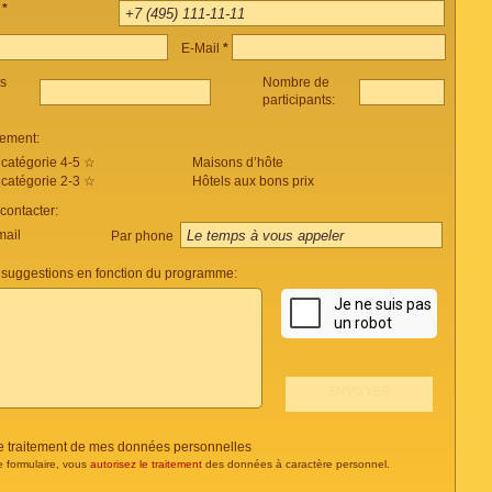
e
*
E-Mail
*
es
Nombre de
participants:
ement:
 catégorie 4-5 ☆
Maisons d’hôte
 catégorie 2-3 ☆
Hôtels aux bons prix
ontacter:
mail
Par phone
suggestions en fonction du programme:
 le traitement de mes données personnelles
e formulaire, vous
autorisez le traitement
des données à caractère personnel.