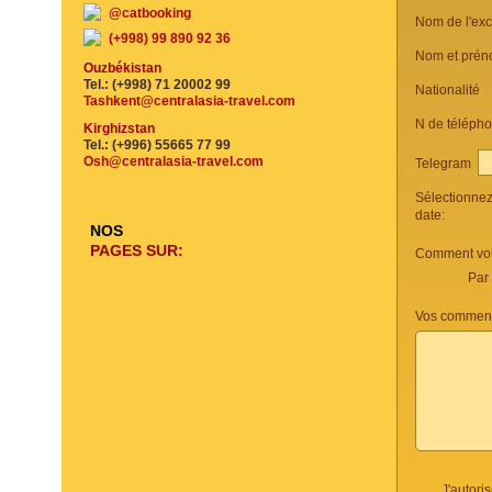
@catbooking
Nom de l'ex
(+998) 99 890 92 36
Nom et prén
Ouzbékistan
Tel.: (+998) 71 20002 99
Nationalité
Tashkent@centralasia-travel.com
N de téléph
Kirghizstan
Tel.: (+996) 55665 77 99
Osh@centralasia-travel.com
Telegram
Sélectionne
date:
NOS
PAGES SUR:
Comment vou
Par
Vos commenta
J'autori