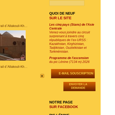
QUOI DE NEUF
SUR LE SITE
Les cinq pays (Stans) de l’Asie
Caravanserail d`Allakouli-Khan
Centrale
Venez-vous joindre au circuit
surprenant à travers cinq
républiques de l’ex-URSS :
Kazakhstan, Kirghizistan,
Tadjikistan, Ouzbékistan et
Turkménistan.
Programme de l'ascension
du pic Lénine (7134 m) 2026
Caravanserail d`Allakouli-Khan
E-MAIL SOUSCRIPTION
×
ENVOYER LA
DEMANDE
NOTRE PAGE
SUR FACEBOOK