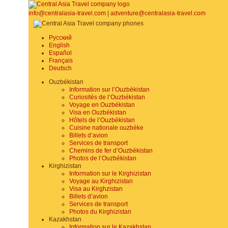
info@centralasia-travel.com
|
adventure@centralasia-travel.com
Русский
English
Español
Français
Deutsch
Ouzbékistan
Information sur l’Ouzbékistan
Curiosités de l’Ouzbékistan
Voyage en Ouzbékistan
Visa en Ouzbékistan
Hôtels de l’Ouzbékistan
Cuisine nationale ouzbèke
Billets d’avion
Services de transport
Chemins de fer d’Ouzbékistan
Photos de l’Ouzbékistan
Kirghizistan
Information sur le Kirghizistan
Voyage au Kirghizistan
Visa au Kirghzistan
Billets d’avion
Services de transport
Photos du Kirghizistan
Kazakhstan
Information sur le Kazakhstan