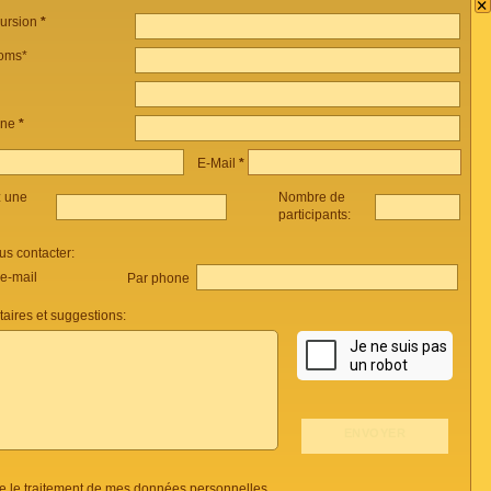
×
cursion
*
oms*
one
*
E-Mail
*
z une
Nombre de
participants:
s contacter:
 e-mail
Par phone
ires et suggestions:
se le traitement de mes données personnelles