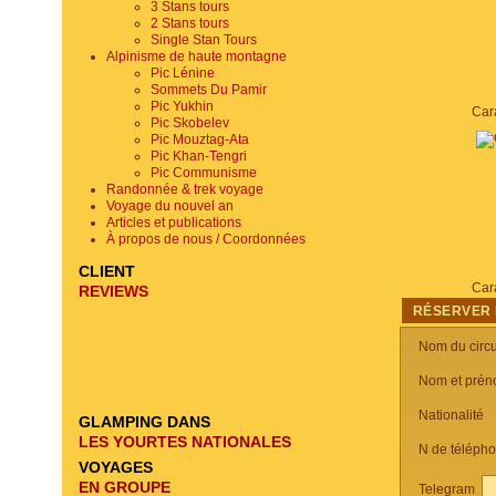
3 Stans tours
2 Stans tours
Single Stan Tours
Alpinisme de haute montagne
Pic Lénine
Sommets Du Pamir
Pic Yukhin
Pic Skobelev
Pic Mouztag-Ata
Pic Khan-Tengri
Pic Communisme
Randonnée & trek voyage
Voyage du nouvel an
Articles et publications
À propos de nous / Coordonnées
CLIENT
REVIEWS
RÉSERVER 
Nom du circu
Nom et prén
Nationalité
GLAMPING DANS
LES YOURTES NATIONALES
N de téléph
VOYAGES
EN GROUPE
Telegram