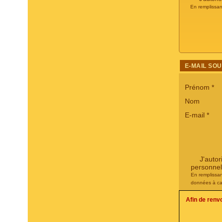
En remplissan
E-MAIL SO
Prénom
*
Nom
E-mail
*
J'auto
personnel
En remplissan
données à ca
Afin de renv