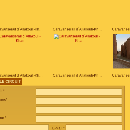
Caravanserail d`Allakouli-Khan
Caravanserail d`Allakouli-Khan
Caravanserail d`Allakouli-Khan
Caravanserail d`Allakouli-Khan
LE CIRCUIT
it
*
oms*
one
*
E-Mail
*