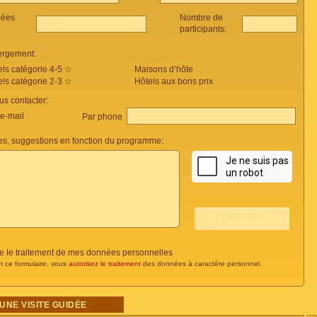
pées
Nombre de
participants:
ergement:
els catégorie 4-5 ☆
Maisons d’hôte
els catégorie 2-3 ☆
Hôtels aux bons prix
s contacter:
 e-mail
Par phone
s, suggestions en fonction du programme:
se le traitement de mes données personnelles
t ce formulaire, vous
autorisez le traitement
des données à caractère personnel.
UNE VISITE GUIDÉE