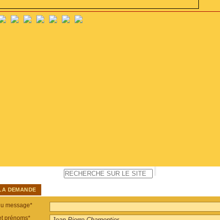
LA DEMANDE
du message*
t prénoms*