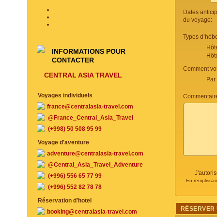
Dates antici
du voyage:
Types d’héb
Hôt
INFORMATIONS POUR
Hôt
CONTACTER
Comment vou
CENTRAL ASIA TRAVEL
Par
Voyages individuels
Commentaire
france@centralasia-travel.com
@France_Central_Asia_Travel
(+998) 50 508 95 99
Voyage d'aventure
adventure@centralasia-travel.com
@Central_Asia_Travel_Adventure
J'autori
(+996) 556 65 77 99
En remplissan
(+996) 552 82 78 78
Réservation d'hotel
RÉSERVER 
booking@centralasia-travel.com