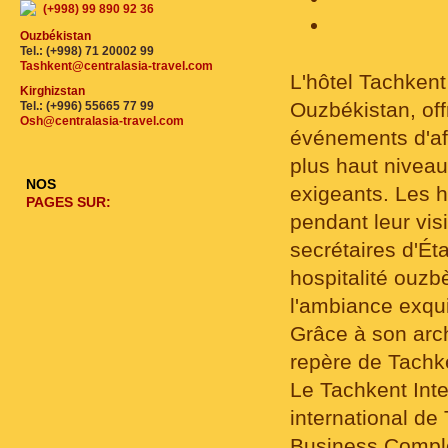
(+998) 99 890 92 36
Ouzbékistan
Tel.: (+998) 71 20002 99
Tashkent@centralasia-travel.com
L'hôtel Tachkent
Kirghizstan
Ouzbékistan, offr
Tel.: (+996) 55665 77 99
Osh@centralasia-travel.com
événements d'aff
plus haut niveau
NOS
exigeants. Les h
PAGES SUR:
pendant leur vis
secrétaires d'Ét
hospitalité ouzb
l'ambiance exquis
Grâce à son arch
repère de Tachk
Le Tachkent Inte
international de 
Business Comple