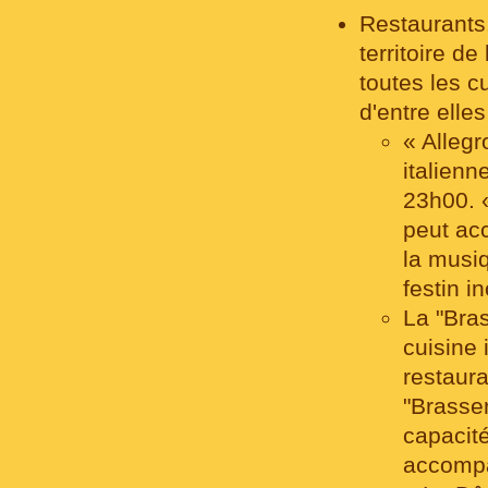
Restaurants.
territoire de
toutes les c
d'entre elle
« Allegr
italienn
23h00. «
peut ac
la musiq
festin i
La "Bra
cuisine 
restaura
"Brasser
capacité
accompa