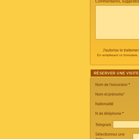
Commentaires, suggestio
J'autorise le traite
En remplissant ce formulaire
RÉSERVER UNE VISITE
Nom de l'excursion
*
Nom et prénoms*
Nationalité
N de téléphone
*
Telegram
Sélectionnez une