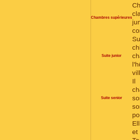
C
cl
Chambres supérieures
ju
co
Su
ch
ch
Suite junior
l'
vil
Il
ch
so
Suite senior
so
po
El
e