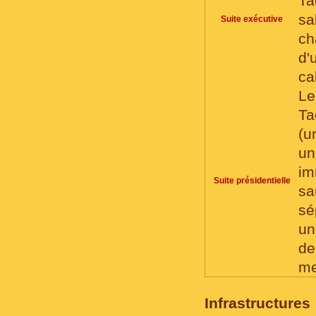
Ta
sa
Suite exécutive
ch
d'
ca
Le
Ta
(u
un
im
Suite présidentielle
sa
sé
un
de
me
Infrastructures 