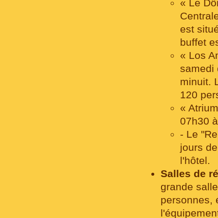
« Le Dôm
Centrale
est situ
buffet 
« Los Am
samedi 
minuit. 
120 per
« Atrium
07h30 à
- Le "Re
jours d
l'hôtel.
Salles de r
grande salle
personnes, 
l'équipement