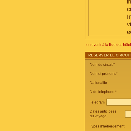
i
c
I
v
é
«« revenir à la liste des hôte
RÉSERVER LE CIRCUI
Nom du circuit
*
Nom et prénoms*
Nationalité
N de téléphone
*
Telegram
Dates anticipées
du voyage:
Types d’hébergement: