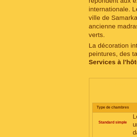
répondent aux ex
internationale. L
ville de Samarka
ancienne madras
verts.
La décoration i
peintures, des t
Services à l'hôt
LES CHAMBRES, CO
Тype de chambres
L
Standard simple
u
d