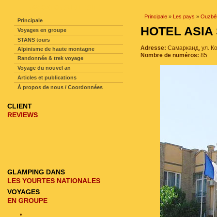
NAVIGATION SUR LE SITE
Principale
»
Les pays
»
Ouzbék
Principale
HOTEL ASI
Voyages en groupe
STANS tours
Adresse:
Самарканд, ул. К
Alpinisme de haute montagne
Nombre de numéros:
85
Randonnée & trek voyage
Voyage du nouvel an
Articles et publications
À propos de nous / Coordonnées
CLIENT
REVIEWS
GLAMPING DANS
LES YOURTES NATIONALES
VOYAGES
EN GROUPE