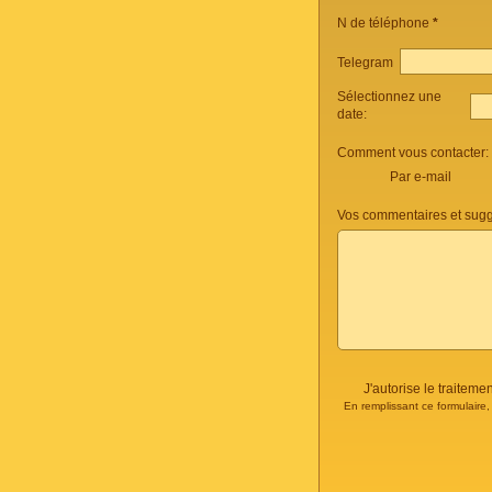
N de téléphone
*
Telegram
Sélectionnez une
date:
Comment vous contacter:
Par e-mail
Vos commentaires et sugg
J'autorise le traite
En remplissant ce formulaire