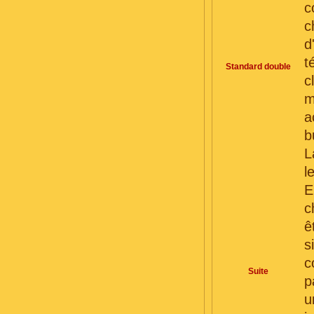
c
c
d
t
Standard double
c
m
a
b
L
l
E
c
ê
s
c
Suite
p
u