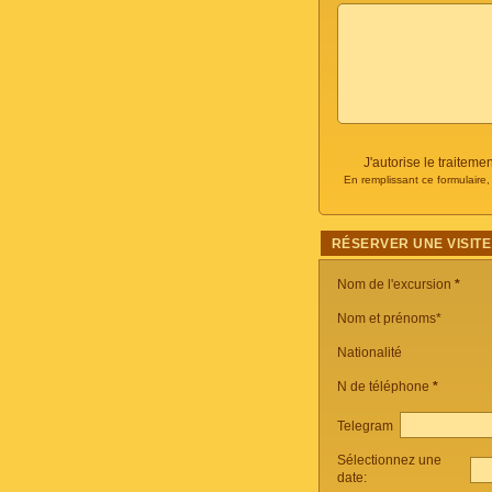
J'autorise le traite
En remplissant ce formulaire
RÉSERVER UNE VISITE
Nom de l'excursion
*
Nom et prénoms*
Nationalité
N de téléphone
*
Telegram
Sélectionnez une
date: