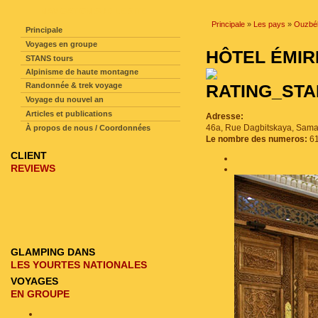
NAVIGATION SUR LE SITE
Principale
»
Les pays
»
Ouzbék
Principale
Voyages en groupe
HÔTEL ÉM
STANS tours
Alpinisme de haute montagne
Randonnée & trek voyage
Voyage du nouvel an
Articles et publications
Adresse:
46a, Rue Dagbitskaya, Sama
À propos de nous / Coordonnées
Le nombre des numeros:
6
CLIENT
REVIEWS
GLAMPING DANS
LES YOURTES NATIONALES
VOYAGES
EN GROUPE