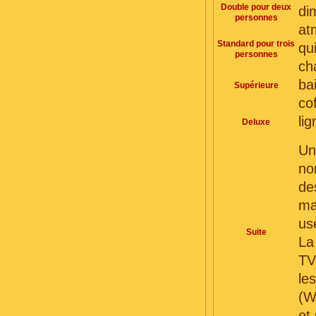
Double pour deux
di
personnes
at
Standard pour trois
qu
personnes
ch
ba
Supérieure
co
lig
Deluxe
Un
no
de
ma
us
Suite
La
TV
le
(W
et