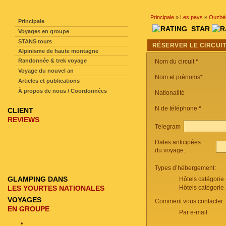
NAVIGATION SUR LE SITE
Principale
»
Les pays
»
Ouzbék
Principale
Voyages en groupe
STANS tours
RÉSERVER LE CIRCUI
Alpinisme de haute montagne
Randonnée & trek voyage
Nom du circuit
*
Voyage du nouvel an
Nom et prénoms*
Articles et publications
À propos de nous / Coordonnées
Nationalité
N de téléphone
*
CLIENT
REVIEWS
Telegram
Dates anticipées
du voyage:
Types d’hébergement:
GLAMPING DANS
Hôtels catégorie
LES YOURTES NATIONALES
Hôtels catégorie
VOYAGES
Comment vous contacter:
EN GROUPE
Par e-mail