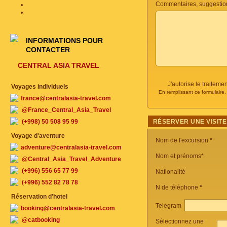
Commentaires, suggestio
INFORMATIONS POUR
CONTACTER
CENTRAL ASIA TRAVEL
J'autorise le traite
Voyages individuels
En remplissant ce formulaire
france@centralasia-travel.com
@France_Central_Asia_Travel
(+998) 50 508 95 99
RÉSERVER UNE VISITE
Voyage d'aventure
Nom de l'excursion
*
adventure@centralasia-travel.com
Nom et prénoms*
@Central_Asia_Travel_Adventure
(+996) 556 65 77 99
Nationalité
(+996) 552 82 78 78
N de téléphone
*
Réservation d'hotel
Telegram
booking@centralasia-travel.com
@catbooking
Sélectionnez une