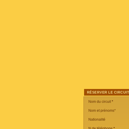
RÉSERVER LE CIRCUI
Nom du circuit
*
Nom et prénoms*
Nationalité
N de téléphone
*