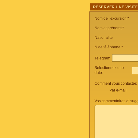
RÉSERVER UNE VISITE
Nom de l'excursion
*
Nom et prénoms*
Nationalité
N de téléphone
*
Telegram
Sélectionnez une
date:
Comment vous contacter:
Par e-mail
Vos commentaires et sugg