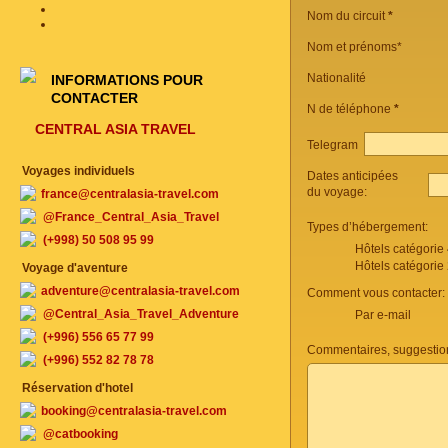
Nom du circuit
*
Nom et prénoms*
Nationalité
INFORMATIONS POUR
CONTACTER
N de téléphone
*
CENTRAL ASIA TRAVEL
Telegram
Voyages individuels
Dates anticipées
du voyage:
france@centralasia-travel.com
@France_Central_Asia_Travel
Types d’hébergement:
(+998) 50 508 95 99
Hôtels catégorie
Hôtels catégorie
Voyage d'aventure
adventure@centralasia-travel.com
Comment vous contacter:
@Central_Asia_Travel_Adventure
Par e-mail
(+996) 556 65 77 99
Commentaires, suggestio
(+996) 552 82 78 78
Réservation d'hotel
booking@centralasia-travel.com
@catbooking