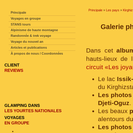
NAVIGATION SUR LE SITE
Principale
»
Les pays
»
Kirghi
Principale
Voyages en groupe
STANS tours
Galerie ph
Alpinisme de haute montagne
Randonnée & trek voyage
Voyage du nouvel an
Articles et publications
Dans cet
albu
À propos de nous / Coordonnées
hauts-lieux de 
CLIENT
circuit «Les joy
REVIEWS
Le lac
Issik
du Kirghizst
Les photo
Djeti-Oguz
.
GLAMPING DANS
Les beaux
LES YOURTES NATIONALES
VOYAGES
alentours d
EN GROUPE
Les photos