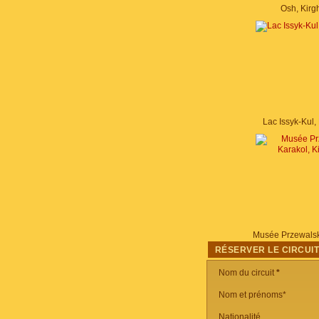
Osh, Kirg
Lac Issyk-Kul, 
RÉSERVER LE CIRCUI
Nom du circuit
*
Nom et prénoms*
Nationalité