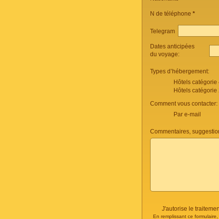
N de téléphone
*
Telegram
Dates anticipées
du voyage:
Types d’hébergement:
Hôtels catégorie
Hôtels catégorie
Comment vous contacter:
Par e-mail
Commentaires, suggestio
J'autorise le traite
En remplissant ce formulaire