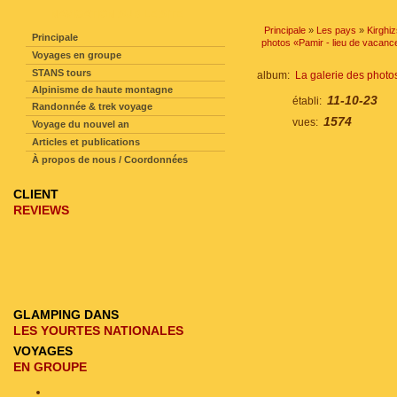
NAVIGATION SUR LE SITE
Principale
»
Les pays
»
Kirghi
Principale
photos «Pamir - lieu de vacan
Voyages en groupe
STANS tours
album:
La galerie des phot
Alpinisme de haute montagne
11-10-23
établi:
Randonnée & trek voyage
1574
vues:
Voyage du nouvel an
Articles et publications
À propos de nous / Coordonnées
CLIENT
REVIEWS
GLAMPING DANS
LES YOURTES NATIONALES
VOYAGES
EN GROUPE