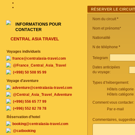
RÉSERVER LE CIRCUI
Nom du circuit
*
INFORMATIONS POUR
Nom et prénoms*
CONTACTER
Nationalité
CENTRAL ASIA TRAVEL
N de téléphone
*
Voyages individuels
Telegram
france@centralasia-travel.com
@France_Central_Asia_Travel
Dates anticipées
du voyage:
(+998) 50 508 95 99
Voyage d'aventure
Types d’hébergement:
adventure@centralasia-travel.com
Hôtels catégorie
Hôtels catégorie
@Central_Asia_Travel_Adventure
(+996) 556 65 77 99
Comment vous contacter:
(+996) 552 82 78 78
Par e-mail
Réservation d'hotel
Commentaires, suggestio
booking@centralasia-travel.com
@catbooking