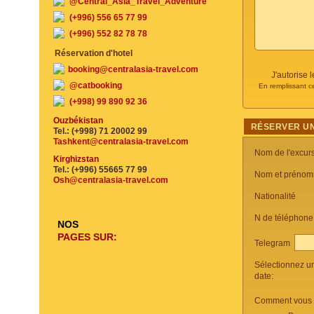
@Central_Asia_Travel_Adventure
(+996) 556 65 77 99
(+996) 552 82 78 78
Réservation d'hotel
booking@centralasia-travel.com
J'autorise
@catbooking
En remplissant c
(+998) 99 890 92 36
Ouzbékistan
RÉSERVER UN
Tel.: (+998) 71 20002 99
Tashkent@centralasia-travel.com
Nom de l'excur
Kirghizstan
Tel.: (+996) 55665 77 99
Nom et prénom
Osh@centralasia-travel.com
Nationalité
N de téléphon
NOS
PAGES SUR:
Telegram
Sélectionnez u
date:
Comment vous c