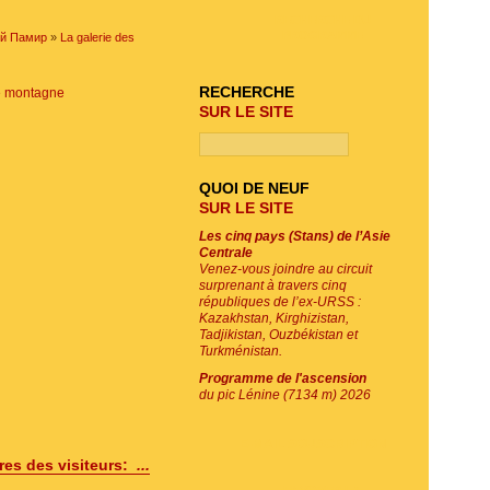
RECHERCHE DU
PROGRAMME
ый Памир
»
La galerie des
RECHERCHE
de montagne
SUR LE SITE
QUOI DE NEUF
SUR LE SITE
Les cinq pays (Stans) de l’Asie
Centrale
Venez-vous joindre au circuit
surprenant à travers cinq
républiques de l’ex-URSS :
Kazakhstan, Kirghizistan,
Tadjikistan, Ouzbékistan et
Turkménistan.
Programme de l'ascension
du pic Lénine (7134 m) 2026
E-MAIL SOUSCRIPTION
es des visiteurs:
...