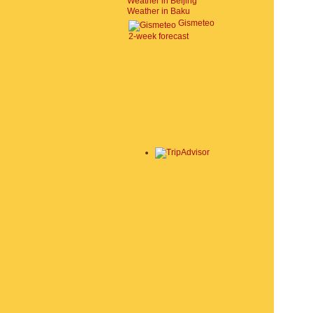
Weather in Beijing
Weather in Baku
Gismeteo
2-week forecast