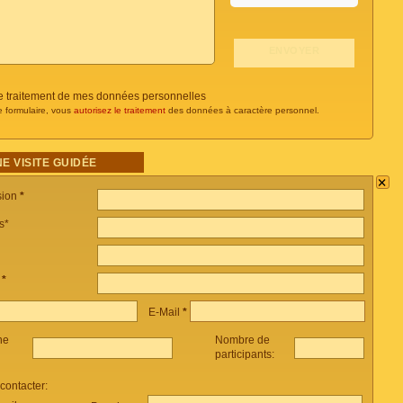
 le traitement de mes données personnelles
e formulaire, vous
autorisez le traitement
des données à caractère personnel.
E VISITE GUIDÉE
×
sion
*
s*
e
*
E-Mail
*
ne
Nombre de
participants:
ontacter: