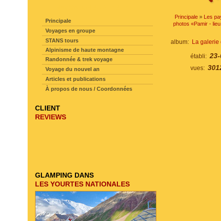
NAVIGATION SUR LE SITE
Principale
»
Les pa
Principale
photos «Pamir - li
Voyages en groupe
STANS tours
album:
La galerie
Alpinisme de haute montagne
23-
établi:
Randonnée & trek voyage
301
vues:
Voyage du nouvel an
Articles et publications
À propos de nous / Coordonnées
CLIENT
REVIEWS
GLAMPING DANS
LES YOURTES NATIONALES