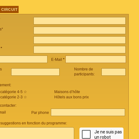
 CIRCUIT
*
s*
e
*
E-Mail
*
es
Nombre de
participants:
ement:
 catégorie 4-5 ☆
Maisons d’hôte
 catégorie 2-3 ☆
Hôtels aux bons prix
ontacter:
mail
Par phone
suggestions en fonction du programme: