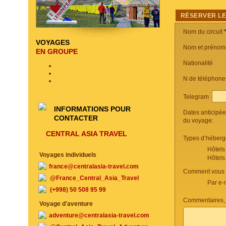
RÉSERVER LE
Nom du circuit
VOYAGES
Nom et prénom
EN GROUPE
Nationalité
N de téléphon
Telegram
INFORMATIONS POUR
Dates anticipé
CONTACTER
du voyage:
CENTRAL ASIA TRAVEL
Types d’héberg
Hôtels
Voyages individuels
Hôtels
france@centralasia-travel.com
Comment vous c
@France_Central_Asia_Travel
Par e-
(+998) 50 508 95 99
Commentaires, 
Voyage d'aventure
adventure@centralasia-travel.com