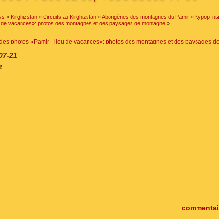
ys
»
Kirghizstan
»
Circuits au Kirghizstan
»
Aborigènes des montagnes du Pamir
»
Курортн
eu de vacances»: photos des montagnes et des paysages de montagne
»
 des photos «Pamir - lieu de vacances»: photos des montagnes et des paysages 
07-21
2
commentair