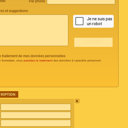
mail
Par phone
es et suggestions:
 le traitement de mes données personnelles
e formulaire, vous
autorisez le traitement
des données à caractère personnel.
CRIPTION
×