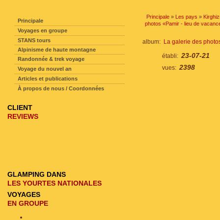
NAVIGATION SUR LE SITE
Principale
»
Les pays
»
Kirghi
Principale
photos «Pamir - lieu de vacan
Voyages en groupe
STANS tours
album:
La galerie des phot
Alpinisme de haute montagne
23-07-21
établi:
Randonnée & trek voyage
2398
vues:
Voyage du nouvel an
Articles et publications
À propos de nous / Coordonnées
CLIENT
REVIEWS
GLAMPING DANS
LES YOURTES NATIONALES
VOYAGES
EN GROUPE