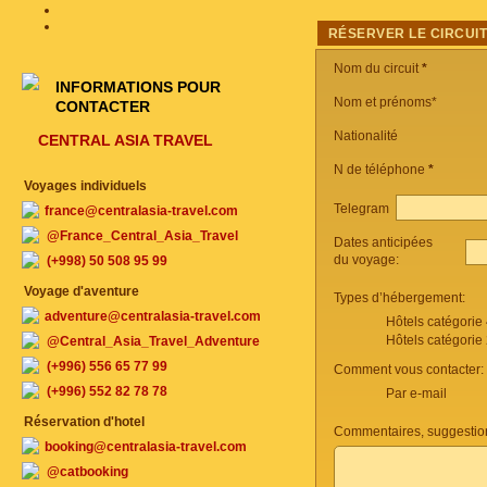
RÉSERVER LE CIRCUI
Nom du circuit
*
INFORMATIONS POUR
Nom et prénoms*
CONTACTER
Nationalité
CENTRAL ASIA TRAVEL
N de téléphone
*
Voyages individuels
Telegram
france@centralasia-travel.com
@France_Central_Asia_Travel
Dates anticipées
du voyage:
(+998) 50 508 95 99
Voyage d'aventure
Types d’hébergement:
adventure@centralasia-travel.com
Hôtels catégorie
Hôtels catégorie
@Central_Asia_Travel_Adventure
(+996) 556 65 77 99
Comment vous contacter:
(+996) 552 82 78 78
Par e-mail
Réservation d'hotel
Commentaires, suggestio
booking@centralasia-travel.com
@catbooking