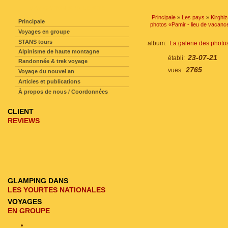
NAVIGATION SUR LE SITE
Principale
»
Les pays
»
Kirghi
Principale
photos «Pamir - lieu de vacan
Voyages en groupe
STANS tours
album:
La galerie des phot
Alpinisme de haute montagne
23-07-21
établi:
Randonnée & trek voyage
2765
vues:
Voyage du nouvel an
Articles et publications
À propos de nous / Coordonnées
CLIENT
REVIEWS
GLAMPING DANS
LES YOURTES NATIONALES
VOYAGES
EN GROUPE