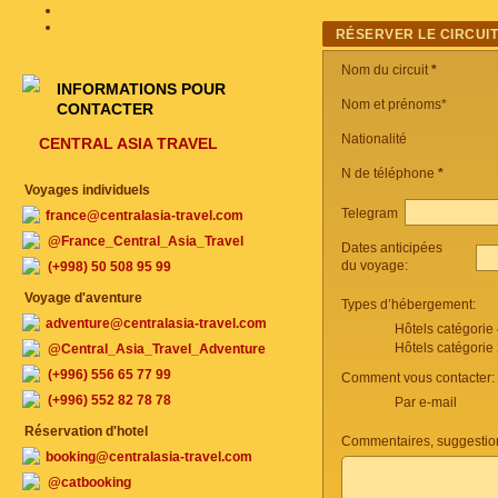
RÉSERVER LE CIRCUI
Nom du circuit
*
INFORMATIONS POUR
Nom et prénoms*
CONTACTER
Nationalité
CENTRAL ASIA TRAVEL
N de téléphone
*
Voyages individuels
Telegram
france@centralasia-travel.com
@France_Central_Asia_Travel
Dates anticipées
du voyage:
(+998) 50 508 95 99
Voyage d'aventure
Types d’hébergement:
adventure@centralasia-travel.com
Hôtels catégorie
Hôtels catégorie
@Central_Asia_Travel_Adventure
(+996) 556 65 77 99
Comment vous contacter:
(+996) 552 82 78 78
Par e-mail
Réservation d'hotel
Commentaires, suggestio
booking@centralasia-travel.com
@catbooking