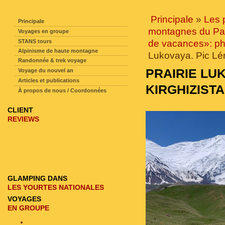
NAVIGATION SUR LE SITE
Principale
»
Les 
Principale
montagnes du Pa
Voyages en groupe
STANS tours
de vacances»: p
Alpinisme de haute montagne
Lukovaya. Pic Lén
Randonnée & trek voyage
PRAIRIE LUK
Voyage du nouvel an
Articles et publications
KIRGHIZIST
À propos de nous / Coordonnées
CLIENT
REVIEWS
GLAMPING DANS
LES YOURTES NATIONALES
VOYAGES
EN GROUPE