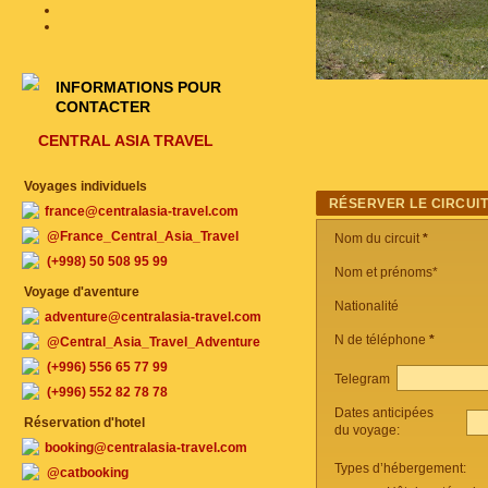
INFORMATIONS POUR
CONTACTER
CENTRAL ASIA TRAVEL
Voyages individuels
RÉSERVER LE CIRCUI
france@centralasia-travel.com
@France_Central_Asia_Travel
Nom du circuit
*
(+998) 50 508 95 99
Nom et prénoms*
Voyage d'aventure
Nationalité
adventure@centralasia-travel.com
N de téléphone
*
@Central_Asia_Travel_Adventure
(+996) 556 65 77 99
Telegram
(+996) 552 82 78 78
Dates anticipées
Réservation d'hotel
du voyage:
booking@centralasia-travel.com
Types d’hébergement:
@catbooking