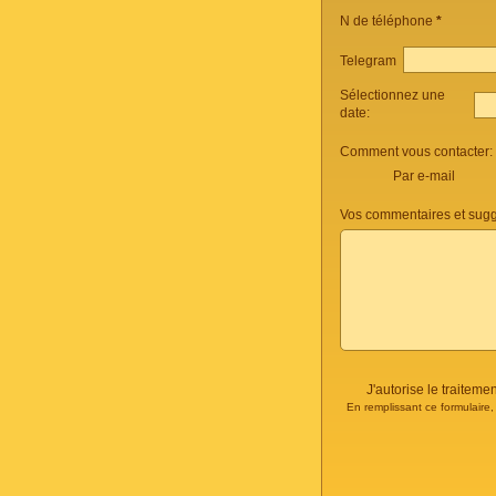
N de téléphone
*
Telegram
Sélectionnez une
date:
Comment vous contacter:
Par e-mail
Vos commentaires et sugg
J'autorise le traite
En remplissant ce formulaire