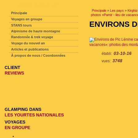
NAVIGATION SUR LE SITE
Principale
»
Les pays
»
Kirghi
Principale
photos «Pamir - lieu de vacan
Voyages en groupe
ENVIRONS D
STANS tours
Alpinisme de haute montagne
Randonnée & trek voyage
Voyage du nouvel an
vacances»: photos des mont
Articles et publications
03-10-16
établi:
À propos de nous / Coordonnées
3748
vues:
CLIENT
REVIEWS
GLAMPING DANS
LES YOURTES NATIONALES
VOYAGES
EN GROUPE