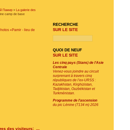
RECHERCHE DU
PROGRAMME
ый Памир
»
La galerie des
nine camp de base
RECHERCHE
SUR LE SITE
photos «Pamir - lieu de
QUOI DE NEUF
SUR LE SITE
Les cinq pays (Stans) de l’Asie
Centrale
Venez-vous joindre au circuit
surprenant à travers cinq
républiques de l’ex-URSS :
Kazakhstan, Kirghizistan,
Tadjikistan, Ouzbékistan et
Turkménistan.
Programme de l'ascension
du pic Lénine (7134 m) 2026
E-MAIL SOUSCRIPTION
es des visiteurs:
...