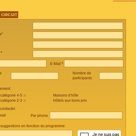
 CIRCUIT
*
s*
e
*
E-Mail
*
es
Nombre de
participants:
ement:
 catégorie 4-5 ☆
Maisons d’hôte
 catégorie 2-3 ☆
Hôtels aux bons prix
ontacter:
mail
Par phone
suggestions en fonction du programme: