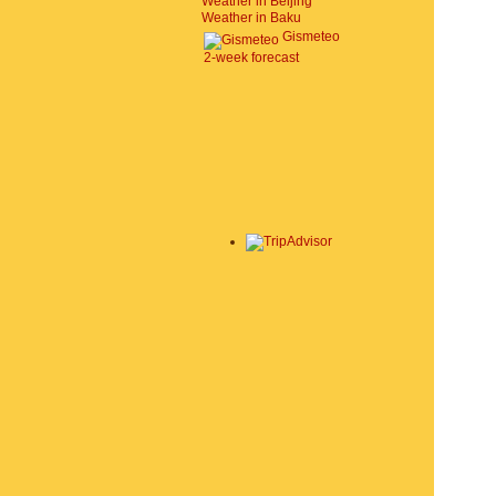
Weather in Beijing
Weather in Baku
Gismeteo
2-week forecast