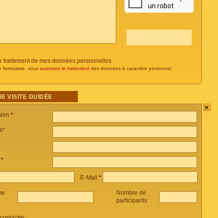
 le traitement de mes données personnelles
e formulaire, vous
autorisez le traitement
des données à caractère personnel.
E VISITE GUIDÉE
×
sion
*
s*
e
*
E-Mail
*
ne
Nombre de
participants:
ontacter: