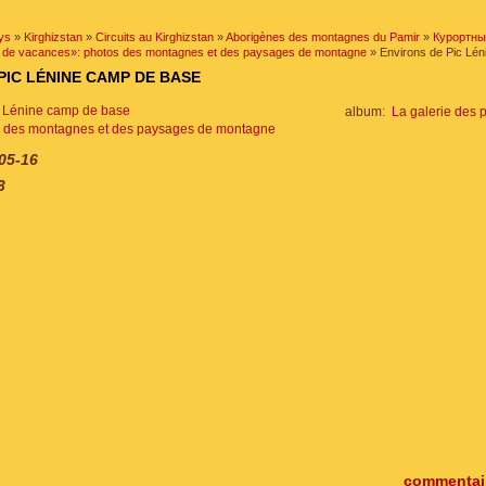
ys
»
Kirghizstan
»
Circuits au Kirghizstan
»
Aborigènes des montagnes du Pamir
»
Курортн
eu de vacances»: photos des montagnes et des paysages de montagne
» Environs de Pic Lé
PIC LÉNINE CAMP DE BASE
album:
La galerie des 
s des montagnes et des paysages de montagne
05-16
3
commentair