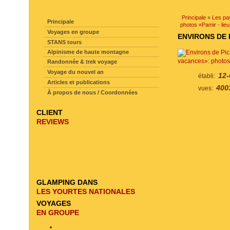
NAVIGATION SUR LE SITE
Principale
»
Les pa
Principale
photos «Pamir - li
Voyages en groupe
ENVIRONS DE 
STANS tours
Alpinisme de haute montagne
vacances»: photo
Randonnée & trek voyage
Voyage du nouvel an
12-
établi:
Articles et publications
400
vues:
À propos de nous / Coordonnées
CLIENT
REVIEWS
GLAMPING DANS
LES YOURTES NATIONALES
VOYAGES
EN GROUPE