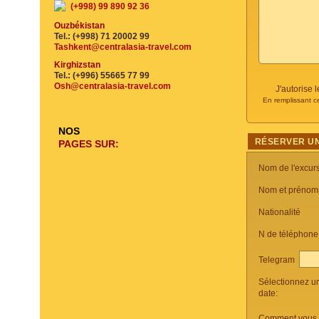
(+998) 99 890 92 36
Ouzbékistan
Tel.: (+998) 71 20002 99
Tashkent@centralasia-travel.com
Kirghizstan
Tel.: (+996) 55665 77 99
Osh@centralasia-travel.com
J'autorise
En remplissant c
NOS
RÉSERVER UN
PAGES SUR:
Nom de l'excur
Nom et prénom
Nationalité
N de téléphon
Telegram
Sélectionnez u
date:
Comment vous c