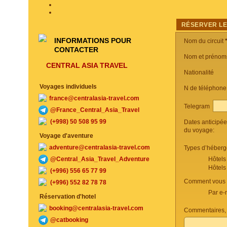
RÉSERVER LE
INFORMATIONS POUR
Nom du circuit
CONTACTER
Nom et prénom
CENTRAL ASIA TRAVEL
Nationalité
Voyages individuels
N de téléphon
france@centralasia-travel.com
Telegram
@France_Central_Asia_Travel
(+998) 50 508 95 99
Dates anticipé
du voyage:
Voyage d'aventure
adventure@centralasia-travel.com
Types d’héberg
@Central_Asia_Travel_Adventure
Hôtels
Hôtels
(+996) 556 65 77 99
Comment vous c
(+996) 552 82 78 78
Par e-
Réservation d'hotel
booking@centralasia-travel.com
Commentaires, 
@catbooking