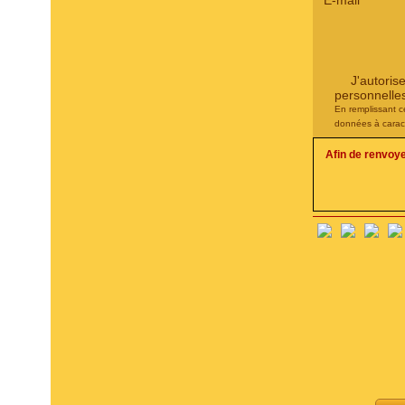
E-mail
*
J'autoris
personnelle
En remplissant c
données à carac
Afin de renvoy