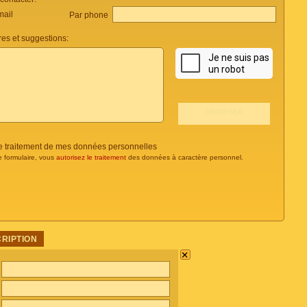
mail
Par phone
es et suggestions:
 le traitement de mes données personnelles
e formulaire, vous
autorisez le traitement
des données à caractère personnel.
CRIPTION
×