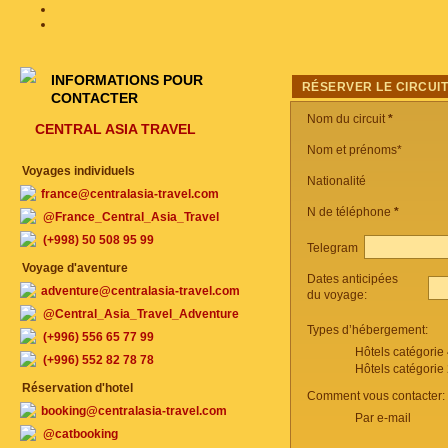
INFORMATIONS POUR
RÉSERVER LE CIRCUI
CONTACTER
Nom du circuit
*
CENTRAL ASIA TRAVEL
Nom et prénoms*
Voyages individuels
Nationalité
france@centralasia-travel.com
N de téléphone
*
@France_Central_Asia_Travel
(+998) 50 508 95 99
Telegram
Voyage d'aventure
Dates anticipées
adventure@centralasia-travel.com
du voyage:
@Central_Asia_Travel_Adventure
Types d’hébergement:
(+996) 556 65 77 99
Hôtels catégorie
(+996) 552 82 78 78
Hôtels catégorie
Réservation d'hotel
Comment vous contacter:
booking@centralasia-travel.com
Par e-mail
@catbooking