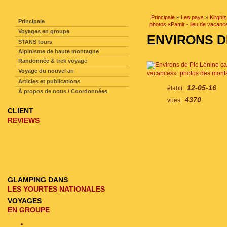
NAVIGATION SUR LE SITE
Principale
»
Les pays
»
Kirghi
Principale
photos «Pamir - lieu de vacan
Voyages en groupe
ENVIRONS D
STANS tours
Alpinisme de haute montagne
Randonnée & trek voyage
Voyage du nouvel an
vacances»: photos des mont
Articles et publications
12-05-16
établi:
À propos de nous / Coordonnées
4370
vues:
CLIENT
REVIEWS
GLAMPING DANS
LES YOURTES NATIONALES
VOYAGES
EN GROUPE