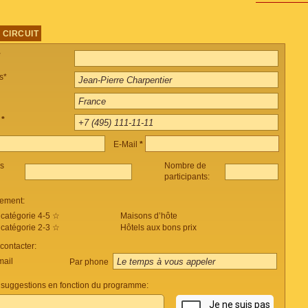
 CIRCUIT
*
s*
e
*
E-Mail
*
es
Nombre de
participants:
ement:
 catégorie 4-5 ☆
Maisons d’hôte
 catégorie 2-3 ☆
Hôtels aux bons prix
ontacter:
mail
Par phone
suggestions en fonction du programme: