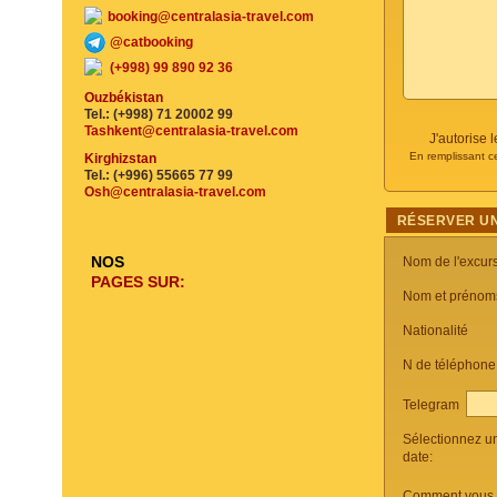
booking@centralasia-travel.com
@catbooking
(+998) 99 890 92 36
Ouzbékistan
Tel.: (+998) 71 20002 99
Tashkent@centralasia-travel.com
J'autorise
En remplissant c
Kirghizstan
Tel.: (+996) 55665 77 99
Osh@centralasia-travel.com
RÉSERVER UN
NOS
Nom de l'excur
PAGES SUR:
Nom et prénom
Nationalité
N de téléphon
Telegram
Sélectionnez u
date:
Comment vous c