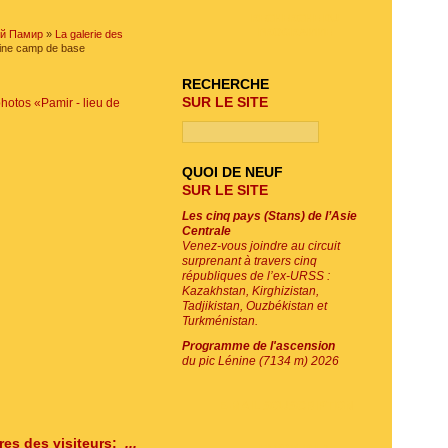
RECHERCHE DU
PROGRAMME
ый Памир
»
La galerie des
nine camp de base
RECHERCHE
SUR LE SITE
photos «Pamir - lieu de
QUOI DE NEUF
SUR LE SITE
Les cinq pays (Stans) de l’Asie
Centrale
Venez-vous joindre au circuit
surprenant à travers cinq
républiques de l’ex-URSS :
Kazakhstan, Kirghizistan,
Tadjikistan, Ouzbékistan et
Turkménistan.
Programme de l'ascension
du pic Lénine (7134 m) 2026
E-MAIL SOUSCRIPTION
es des visiteurs:
...