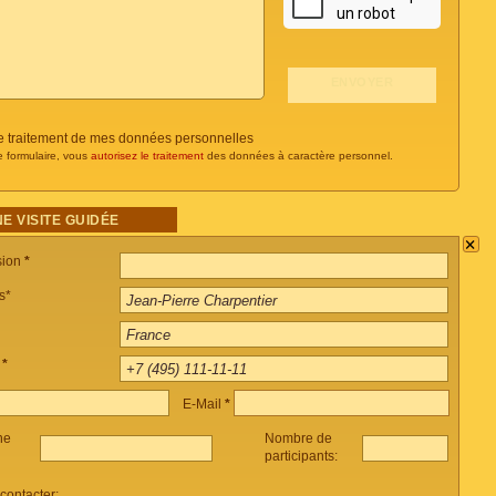
 le traitement de mes données personnelles
e formulaire, vous
autorisez le traitement
des données à caractère personnel.
E VISITE GUIDÉE
×
sion
*
s*
e
*
E-Mail
*
ne
Nombre de
participants:
ontacter: