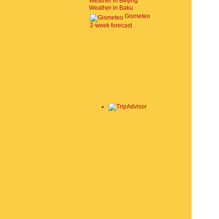
Weather in Beijing
Weather in Baku
Gismeteo
2-week forecast