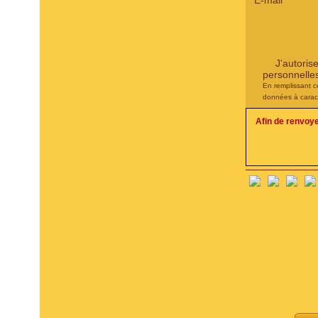
E-mail
*
J'autoris
personnelle
En remplissant c
données à carac
Afin de renvoy