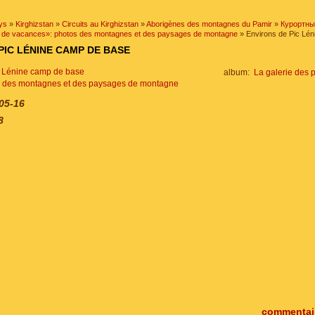
ys
»
Kirghizstan
»
Circuits au Kirghizstan
»
Aborigènes des montagnes du Pamir
»
Курортн
eu de vacances»: photos des montagnes et des paysages de montagne
» Environs de Pic Lé
PIC LÉNINE CAMP DE BASE
album:
La galerie des 
s des montagnes et des paysages de montagne
05-16
8
commentair