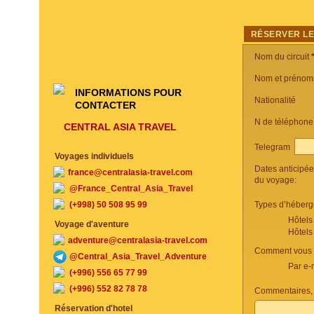
RÉSERVER LE
Nom du circuit
Nom et prénom
INFORMATIONS POUR
Nationalité
CONTACTER
N de téléphon
CENTRAL ASIA TRAVEL
Telegram
Voyages individuels
Dates anticipé
france@centralasia-travel.com
du voyage:
@France_Central_Asia_Travel
(+998) 50 508 95 99
Types d’héberg
Hôtels
Voyage d'aventure
Hôtels
adventure@centralasia-travel.com
Comment vous c
@Central_Asia_Travel_Adventure
Par e-
(+996) 556 65 77 99
(+996) 552 82 78 78
Commentaires, 
Réservation d'hotel