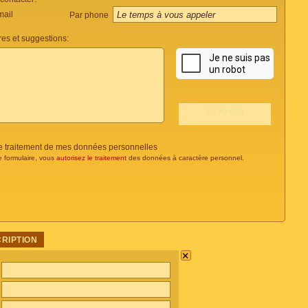
mail
Par phone
es et suggestions:
 le traitement de mes données personnelles
e formulaire, vous
autorisez le traitement
des données à caractère personnel.
CRIPTION
×