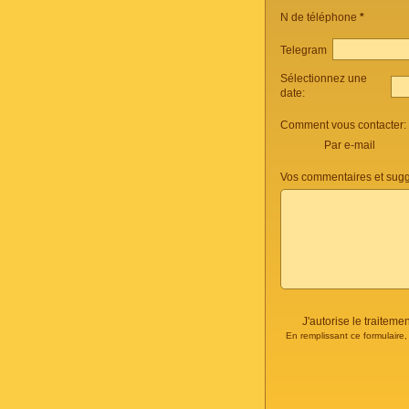
N de téléphone
*
Telegram
Sélectionnez une
date:
Comment vous contacter:
Par e-mail
Vos commentaires et sugg
J'autorise le traite
En remplissant ce formulaire