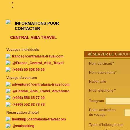
INFORMATIONS POUR
CONTACTER
CENTRAL ASIA TRAVEL
Voyages individuels
RÉSERVER LE CIRCUI
france@centralasia-travel.com
@France_Central_Asia_Travel
Nom du circuit
*
(+998) 50 508 95 99
Nom et prénoms*
Voyage d'aventure
Nationalité
adventure@centralasia-travel.com
N de téléphone
*
@Central_Asia_Travel_Adventure
(+996) 556 65 77 99
Telegram
(+996) 552 82 78 78
Dates anticipées
Réservation d'hotel
du voyage:
booking@centralasia-travel.com
Types d’hébergement:
@catbooking