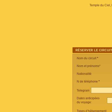
Temple du Ciel, 
RÉSERVER LE CIRCUI
Nom du circuit
*
Nom et prénoms*
Nationalité
N de téléphone
*
Telegram
Dates anticipées
du voyage:
Types d’hébergement: